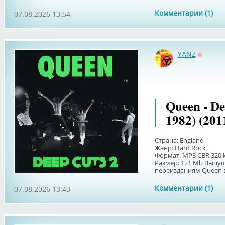
Комментарии (1)
07.08.2026 13:54
YANZ
Оффла
Queen - Dee
1982) (201
Страна: England
Жанр: Hard Rock
Формат: MP3 CBR 320 
Размер: 121 Мb Выпу
переизданиям Queen в 
Комментарии (1)
07.08.2026 13:43