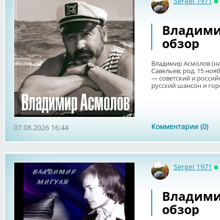
Sergei 1971
О
Владими
обзор
Владимир Асмолов (н
Савельев; род. 15 ноя
— советский и россий
русский шансон и горо
Комментарии (0)
07.08.2026 16:44
Sergei 1971
О
Владими
обзор