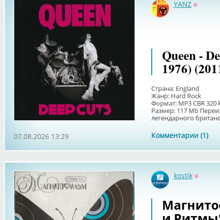
YANZ
Оффла
Queen - Dee
1976) (201
Страна: England
Жанр: Hard Rock
Формат: MP3 CBR 320 
Размер: 117 Мb Переи
легендарного британск
Комментарии (1)
07.08.2026 13:29
kostik
Оффла
Магнито
и Ритмы"