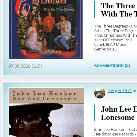
The Three 
With The T
The Three Degrees - Ch
Artist: The Three Degre
Title: Christmas With T
Year Of Release: 1998
Label: ELAP Music
Genre: Sou...
Комментарии (3)
07.08.2026 02:51
Sergei 1971
О
John Lee 
Lonesome 
John Lee Hooker – Sad
Лейбл: Muse Records 