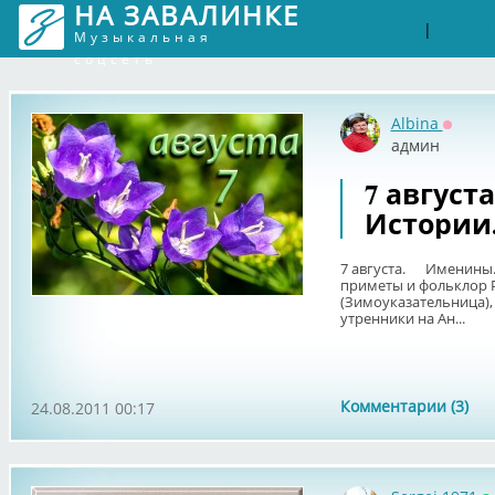
НА ЗАВАЛИНКЕ
Войти
Рег
|
Музыкальная
соцсеть
Albina
Оффла
админ
7 август
Истории
7 августа. Именины.
приметы и фольклор 
(Зимоуказательница),
утренники на Ан...
Комментарии (3)
24.08.2011 00:17