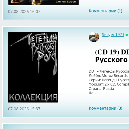
Комментарии (1)
07.08.2026 16:07
Sergei 1971
О
(CD 19) 
Русского 
DDT – Легенды Русско
Лейбл: Moroz Records 
Серии: Легенды Русск
Формат: 2 x CD, Compila
Страна: Russia
Да...
Комментарии (3)
07.08.2026 15:37