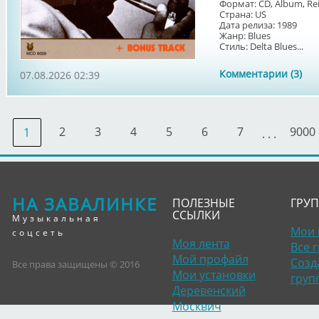
Формат: CD, Album, Re
Страна: US
Дата релиза: 1989
Жанр: Blues
Стиль: Delta Blues...
Комментарии (3)
07.08.2026 02:39
2
3
4
5
6
7
9000
1
. . .
НА ЗАВАЛИНКЕ
ПОЛЕЗНЫЕ
ГРУ
ССЫЛКИ
Музыкальная
Мои 
соцсеть
Моя лента
Все 
Мой профайл
Созд
Все права защищены © 2016
Мои установки
груп
Деревенский
Москвич