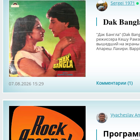
Sergei 1971
О
Dak Bangl
"Дак Бангла" (Dak Ban
режиссера Кешу Рамз
вышедший на экраны в
Апареш Лахири. Bappi L
Комментарии (1)
07.08.2026 15:29
Vyacheslav An
Программа