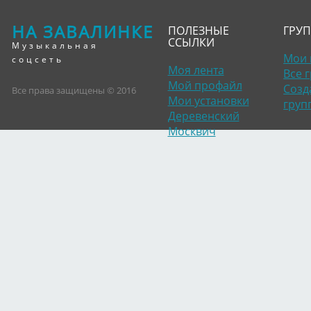
НА ЗАВАЛИНКЕ
ПОЛЕЗНЫЕ
ГРУ
ССЫЛКИ
Музыкальная
Мои 
соцсеть
Моя лента
Все 
Мой профайл
Созд
Все права защищены © 2016
Мои установки
груп
Деревенский
Москвич