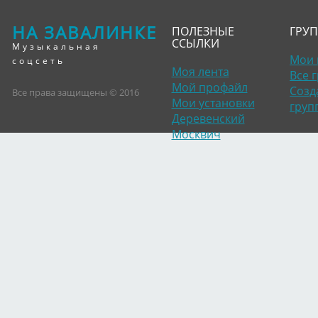
НА ЗАВАЛИНКЕ
ПОЛЕЗНЫЕ
ГРУ
ССЫЛКИ
Музыкальная
Мои 
соцсеть
Моя лента
Все 
Мой профайл
Созд
Все права защищены © 2016
Мои установки
груп
Деревенский
Москвич