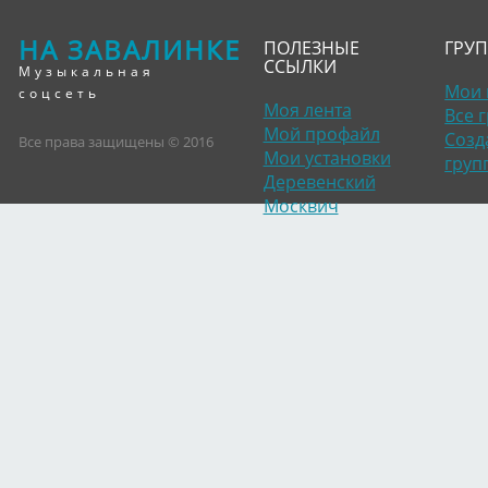
НА ЗАВАЛИНКЕ
ПОЛЕЗНЫЕ
ГРУ
ССЫЛКИ
Музыкальная
Мои 
соцсеть
Моя лента
Все 
Мой профайл
Созд
Все права защищены © 2016
Мои установки
груп
Деревенский
Москвич