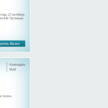
тва. 27 октября
ии В.В. Путиным
Календарь
Май
х полок,