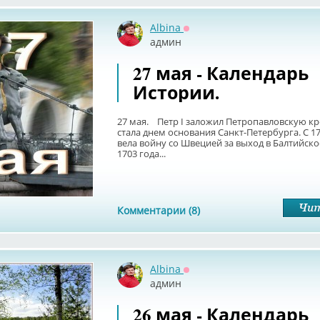
Albina
Оффлайн
админ
27 мая - Календарь
Истории.
27 мая. Петр I заложил Петропавловскую кре
стала днем основания Санкт-Петербурга. С 17
вела войну со Швецией за выход в Балтийско
1703 года...
Комментарии (8)
Albina
Оффлайн
админ
26 мая - Календарь