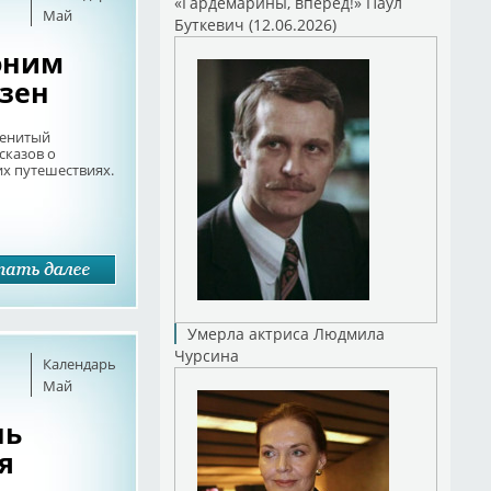
«Гардемарины, вперед!» Паул
Май
Буткевич (12.06.2026)
оним
зен
менитый
сказов о
х путешествиях.
Умерла актриса Людмила
Чурсина
Календарь
Май
нь
я