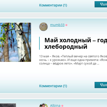
Комментарии (1)
mumb33
Оффлайн
Май холодный – го
хлебородный
13 мая – Яков. «Теплый вечер на святого Яков
ночь – к урожаю». И еще одна примета: «Яс
солнца – вёдрое лето». «Март сухой да ...
Комментарии (1)
Albina