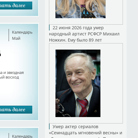
22 июня 2026 года умер
Календарь
народный артист РСФСР Михаил
Май
Ножкин. Ему было 89 лет
д
а и звездная
ный восход
Умер актер сериалов
«Семнадцать мгновений весны» и
Календарь