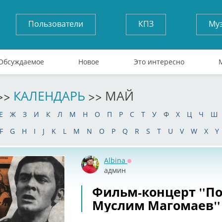
Пользователи
КПЗ
Му
Обсуждаемое
Новое
Это интересно
>>
КАЛЕНДАРЬ
>> МАЙ
Е
Ж
З
И
К
Л
М
Н
О
П
Р
С
Т
У
Ф
Х
Ц
Ч
Ш
F
G
H
I
J
K
L
M
N
O
P
Q
R
S
T
U
V
W
X
Y
Albina
Оффлайн
админ
Фильм-концерт "По
Муслим Магомаев"