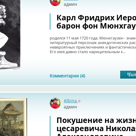
Оффлайн
админ
Карл Фридрих Иер
барон фон Мюнхгау
родился 11 мая 1720 года. Мюнхгаузен - зна
литературный персонаж анекдотических рас
невероятных приключениях и фантастически
Его имя давно стало нарицательным к...
Комментарии (4)
Albina
Оффлайн
админ
Покушение на жиз
цесаревича Никола