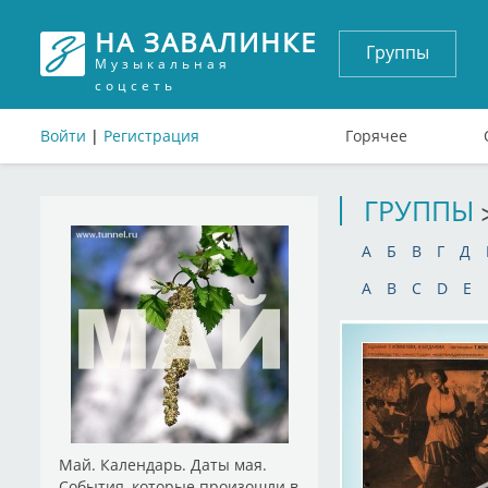
НА ЗАВАЛИНКЕ
Группы
Музыкальная
соцсеть
Войти
|
Регистрация
Горячее
ГРУППЫ
А
Б
В
Г
Д
A
B
C
D
E
Май. Календарь. Даты мая.
События, которые произошли в