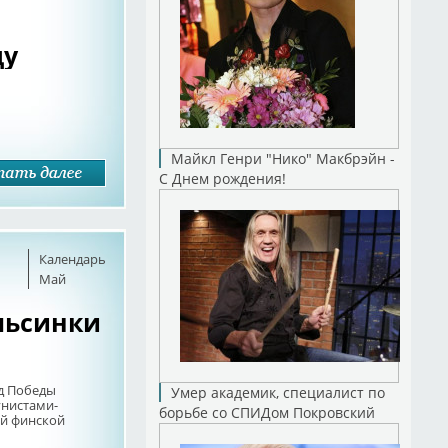
цу
Майкл Генри "Нико" Макбрэйн -
С Днем рождения!
Календарь
Май
льсинки
д Победы
Умер академик, специалист по
унистами-
борьбе со СПИДом Покровский
й финской