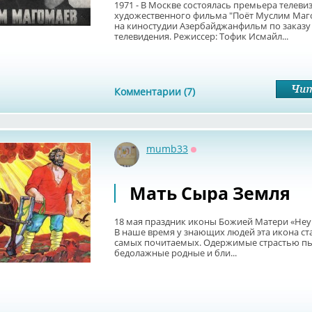
1971 - В Москве состоялась премьера телев
художественного фильма "Поёт Муслим Маго
на киностудии Азербайджанфильм по заказу
телевидения. Режиссер: Тофик Исмайл...
Комментарии (7)
mumb33
Оффлайн
Мать Сыра Земля
18 мая праздник иконы Божией Матери «Не
В наше время у знающих людей эта икона ст
самых почитаемых. Одержимые страстью пья
бедолажные родные и бли...