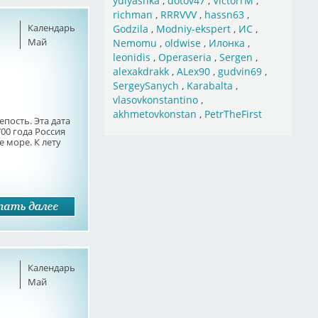
yulyashka
,
dotov47
,
VictorrM
,
richman
,
RRRVVV
,
hassn63
,
Календарь
Godzila
,
Modniy-ekspert
,
ИС
,
Май
Nemomu
,
oldwise
,
Илонка
,
leonidis
,
Operaseria
,
Sergen
,
alexakdrakk
,
ALex90
,
gudvin69
,
SergeySanych
,
Karabalta
,
vlasovkonstantino
,
akhmetovkonstan
,
PetrTheFirst
пость. Эта дата
00 года Россия
е море. К лету
Календарь
Май