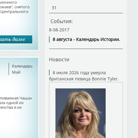
изионного
маев", снятого
31
 Центрального
События:
8-08-2017
8 августа - Календарь Истории.
Новости
Календарь
Май
8 июля 2026 года умерла
британская певица Bonnie Tyler.
упиваемая Чаша»
ала одной из
нства и их