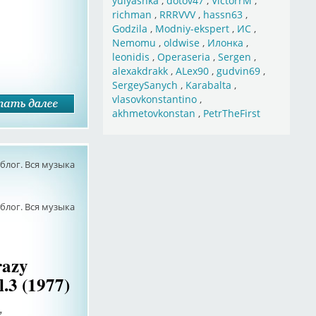
yulyashka
,
dotov47
,
VictorrM
,
richman
,
RRRVVV
,
hassn63
,
Godzila
,
Modniy-ekspert
,
ИС
,
Nemomu
,
oldwise
,
Илонка
,
leonidis
,
Operaseria
,
Sergen
,
alexakdrakk
,
ALex90
,
gudvin69
,
SergeySanych
,
Karabalta
,
vlasovkonstantino
,
akhmetovkonstan
,
PetrTheFirst
лог. Вся музыка
лог. Вся музыка
razy
.3 (1977)
g