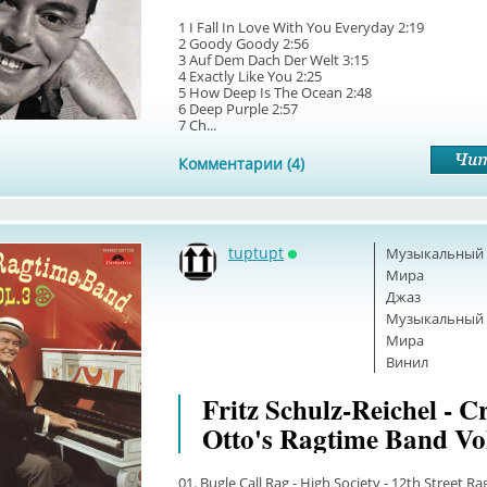
1 I Fall In Love With You Everyday 2:19
2 Goody Goody 2:56
3 Auf Dem Dach Der Welt 3:15
4 Exactly Like You 2:25
5 How Deep Is The Ocean 2:48
6 Deep Purple 2:57
7 Ch...
Комментарии (4)
tuptupt
Музыкальный б
Онлайн
Мира
Джаз
Музыкальный б
Мира
Винил
Fritz Schulz-Reichel - C
Otto's Ragtime Band Vol
01. Bugle Call Rag - High Society - 12th Street Ra