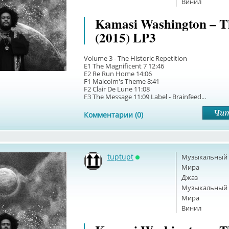
Винил
Kamasi Washington – T
(2015) LP3
Volume 3 - The Historic Repetition
E1 The Magnificent 7 12:46
E2 Re Run Home 14:06
F1 Malcolm's Theme 8:41
F2 Clair De Lune 11:08
F3 The Message 11:09 Label - Brainfeed...
Комментарии (0)
tuptupt
Музыкальный б
Онлайн
Мира
Джаз
Музыкальный б
Мира
Винил