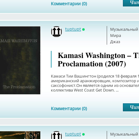
Комментарии (0)
tuptupt
Музыкальный б
Онлайн
Мира
Джаз
Kamasi Washington – T
Proclamation (2007)
Камаси Тии Вашингтон (родился 18 февраля 19
американский аранжировщик, композитор 
саксофонист.Он является одним из основате
коллектива West Coast Get Down. ...
Комментарии (0)
tuptupt
Музыкальный б
Онлайн