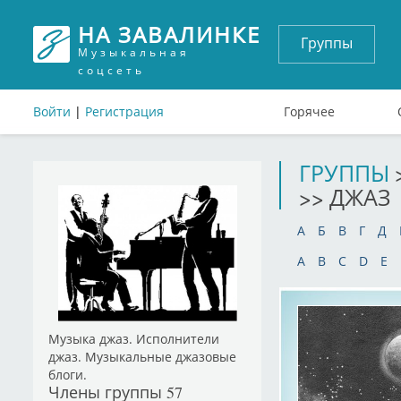
НА ЗАВАЛИНКЕ
Группы
Музыкальная
соцсеть
Войти
|
Регистрация
Горячее
ГРУППЫ
>> ДЖАЗ
А
Б
В
Г
Д
A
B
C
D
E
Музыка джаз. Исполнители
джаз. Музыкальные джазовые
блоги.
Члены группы
57