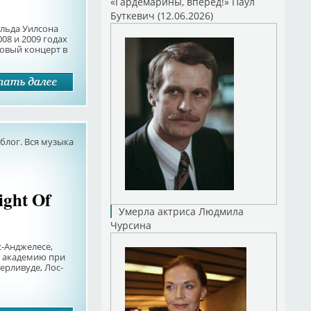
«Гардемарины, вперед!» Паул
Буткевич (12.06.2026)
льда Уилсона
008 и 2009 годах
зовый концерт в
лог. Вся музыка
ight Of
Умерла актриса Людмила
Чурсина
с-Анджелесе,
 академию при
ерливуде, Лос-