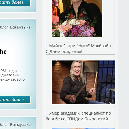
лог. Вся музыка
Майкл Генри "Нико" Макбрэйн -
he
С Днем рождения!
81 года) -
и джазовый
лей джазового
Умер академик, специалист по
борьбе со СПИДом Покровский
лог. Вся музыка