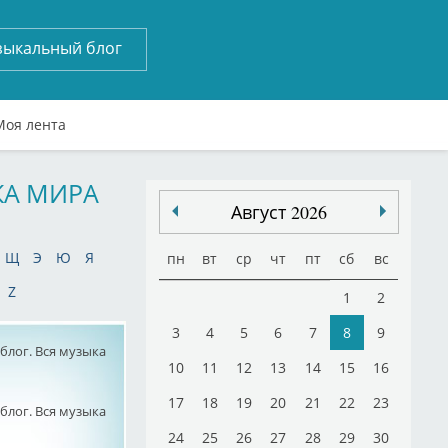
зыкальный блог
Моя лента
КА МИРА
Август 2026
Щ
Э
Ю
Я
пн
вт
ср
чт
пт
сб
вс
Z
1
2
3
4
5
6
7
8
9
лог. Вся музыка
10
11
12
13
14
15
16
17
18
19
20
21
22
23
лог. Вся музыка
24
25
26
27
28
29
30