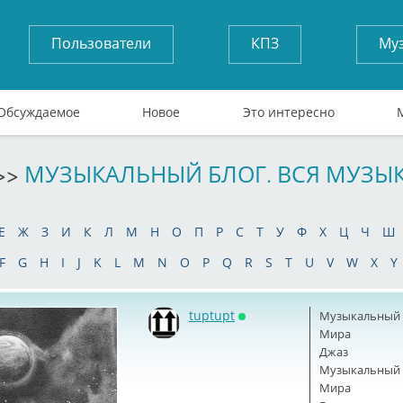
Пользователи
КПЗ
Му
Обсуждаемое
Новое
Это интересно
>>
МУЗЫКАЛЬНЫЙ БЛОГ. ВСЯ МУЗЫ
Е
Ж
З
И
К
Л
М
Н
О
П
Р
С
Т
У
Ф
Х
Ц
Ч
Ш
F
G
H
I
J
K
L
M
N
O
P
Q
R
S
T
U
V
W
X
Y
tuptupt
Музыкальный б
Онлайн
Мира
Джаз
Музыкальный б
Мира