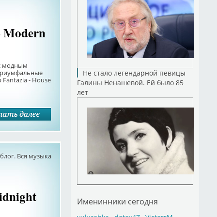
- Modern
с модным
 триумфальные
Не стало легендарной певицы
 Fantazia - House
Галины Ненашевой. Ей было 85
лет
лог. Вся музыка
idnight
Именинники сегодня