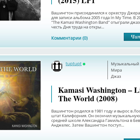
(2015) LP1
Вашингтон присоединился к оркестру Джера
для записи альбома 2005 года In My Time. В 2
"The Kamasi Washington Band" отыграли джа
честь Дня труда на откры...
Комментарии (0)
tuptupt
Музыкальный б
Онлайн
Мира
Джаз
Kamasi Washington – L
The World (2008)
Вашингтон родился в 1981 году и вырос в Ло
штат Калифорния. Он окончил музыкальную
средней школе Александра Гамильтона в Бев
Анджелес. Затем Вашингтон поступ...