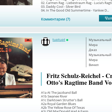
02. Carmen Rag - Liebestraum Rag - Lucia’s Rag
03. Daddy Cool - Silver Bird
04. In The Good Old Summertime - Yankee D...
Комментарии (7)
tuptupt
Музыкальный б
Онлайн
Мира
Джаз
Музыкальный б
Мира
Винил
Fritz Schulz-Reichel - C
Otto's Ragtime Band Vol
A1a At The Jazzband Ball
A1b Swanee River
A1c Darktown Strutter's Ball
A2a Royal Garden Blues
A2b The Yellow Rose Of Texas
A2c Old MacDonald Had A Farm