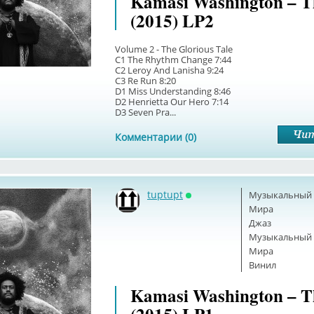
Kamasi Washington – T
(2015) LP2
Volume 2 - The Glorious Tale
C1 The Rhythm Change 7:44
C2 Leroy And Lanisha 9:24
C3 Re Run 8:20
D1 Miss Understanding 8:46
D2 Henrietta Our Hero 7:14
D3 Seven Pra...
Комментарии (0)
tuptupt
Музыкальный б
Онлайн
Мира
Джаз
Музыкальный б
Мира
Винил
Kamasi Washington – T