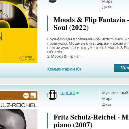
Мира
Джаз
Moods & Flip Fantazia 
Soul (2022)
Соул-флюиды в современном исполнении и 
привкусом. Мощные биты, дерзкий вокал и
партии духовых инструментов. 1.Moods & Flip
Of Cards
2. Moods & Flip Fan...
Комментарии (0)
tuptupt
Музыкальный б
Онлайн
Мира
Джаз
Fritz Schulz-Reichel - M
piano (2007)