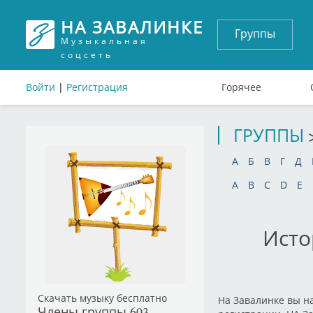
НА ЗАВАЛИНКЕ
Группы
Музыкальная
соцсеть
Войти
|
Регистрация
Горячее
ГРУППЫ
А
Б
В
Г
Д
A
B
C
D
E
Исто
Скачать музыку бесплатно
На Завалинке вы н
Члены группы
603