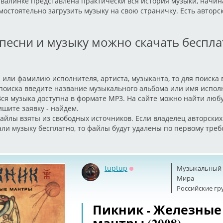
авалинке представлена практически вся история музыки, начин
мостоятельно загрузить музыку на свою страничку. Есть авторс
 песни и музыку можно скачать беспл
 или фамилию исполнителя, артиста, музыканта, то для поиска
 поиска введите название музыкального альбома или имя испол
Вся музыка доступна в формате MP3. На сайте можно найти люб
ишите заявку - найдем.
айлы взяты из свободных источников. Если владелец авторских
али музыку бесплатно, то файлы будут удалены по первому тре
tuptup
Музыкальный б
Оффлайн
Мира
Российские г
Пикник - Железные