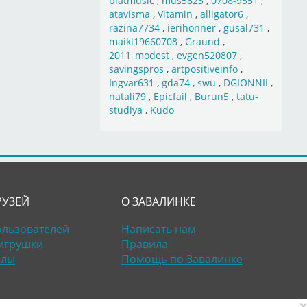
blatmusic
,
mus5823
,
0708-9551
,
atavisma
,
Vitamin
,
alligator6
,
razina7734
,
ierihonner
,
gusal731
,
maikl19660708
,
Graund
,
2011_modest
,
evgen520807
,
savingspros
,
artpositiveinfo
,
Ingvar631
,
gda74
,
swu
,
DGIONNII
,
natali79
,
Epicfail
,
Burun5
,
tatu-
studiya
,
Kudo
РУЗЕЙ
О ЗАВАЛИНКЕ
ользователей
Написать нам
игрушки
Правила
алы
Помощь по Завалинке
×