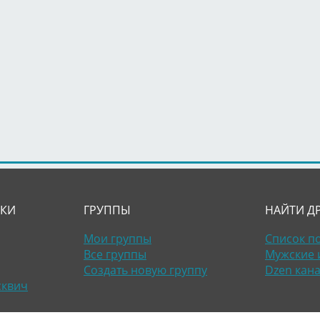
ЛКИ
ГРУППЫ
НАЙТИ Д
Мои группы
Список п
Все группы
Мужские 
Создать новую группу
Dzen кан
сквич