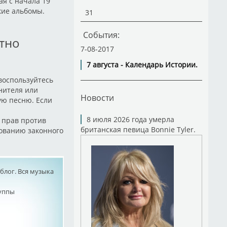
ая с начала 19
кие альбомы.
31
События:
атно
7-08-2017
7 августа - Календарь Истории.
 воспользуйтесь
нителя или
Новости
ую песню. Если
8 июля 2026 года умерла
 прав против
британская певица Bonnie Tyler.
бованию законного
лог. Вся музыка
руппы