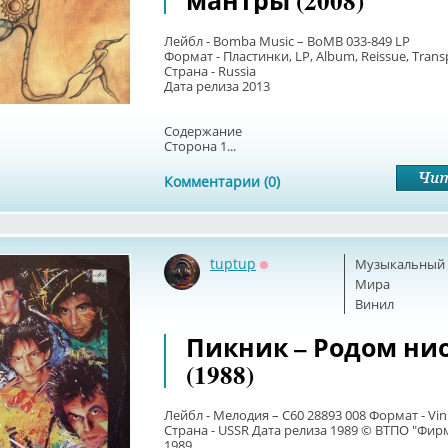
мантры (2008)
Лейбл - Bomba Music – BoMB 033-849 LP
Формат - Пластинки, LP, Album, Reissue, Trans
Страна - Russia
Дата релиза 2013
Содержание
Сторона 1...
Комментарии (0)
tuptup
Музыкальный б
Оффлайн
Мира
Винил
Пикник – Родом ни
(1988)
Лейбл - Мелодия – С60 28893 008 Формат - Vini
Страна - USSR Дата релиза 1989 © ВТПО "Фир
1989