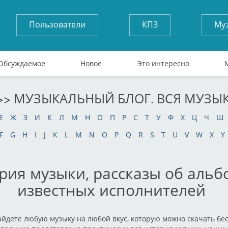
Пользователи
КПЗ
Му
Обсуждаемое
Новое
Это интересно
>> МУЗЫКАЛЬНЫЙ БЛОГ. ВСЯ МУЗЫ
Е
Ж
З
И
К
Л
М
Н
О
П
Р
С
Т
У
Ф
Х
Ц
Ч
Ш
F
G
H
I
J
K
L
M
N
O
P
Q
R
S
T
U
V
W
X
Y
рия музыки, рассказы об альб
известных исполнителей
айдете любую музыку на любой вкус, которую можно скачать бес