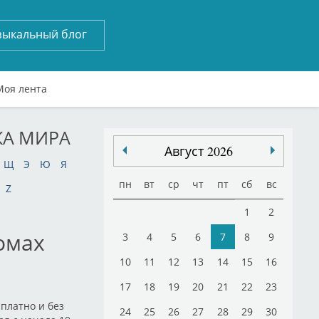
зыкальный блог
Моя лента
КА МИРА
Август 2026
Щ
Э
Ю
Я
пн
вт
ср
чт
пт
сб
вс
Z
1
2
омах
3
4
5
6
7
8
9
10
11
12
13
14
15
16
17
18
19
20
21
22
23
платно и без
24
25
26
27
28
29
30