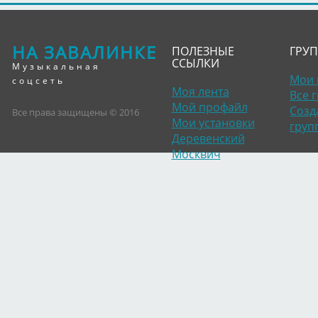
НА ЗАВАЛИНКЕ
ПОЛЕЗНЫЕ
ГРУ
ССЫЛКИ
Музыкальная
Мои 
соцсеть
Моя лента
Все 
Мой профайл
Созд
Все права защищены © 2016
Мои установки
груп
Деревенский
Москвич