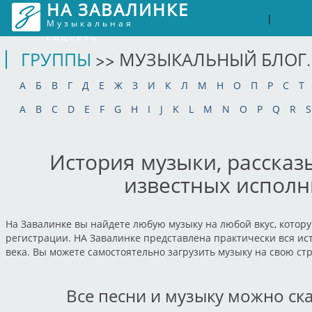
НА ЗАВАЛИНКЕ
Войти
Рег
|
Музыкальная
соцсеть
ГРУППЫ
>> МУЗЫКАЛЬНЫЙ БЛОГ.
А
Б
В
Г
Д
Е
Ж
З
И
К
Л
М
Н
О
П
Р
С
Т
A
B
C
D
E
F
G
H
I
J
K
L
M
N
O
P
Q
R
S
История музыки, рассказ
известных исполн
На Завалинке вы найдете любую музыку на любой вкус, котору
регистрации. НА Завалинке представлена практически вся ист
века. Вы можете самостоятельно загрузить музыку на свою ст
Все песни и музыку можно ск