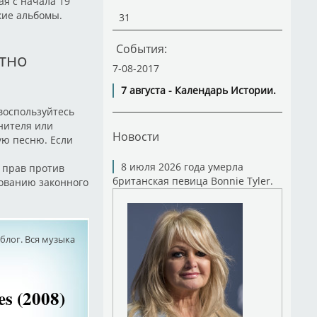
ая с начала 19
кие альбомы.
31
События:
атно
7-08-2017
7 августа - Календарь Истории.
 воспользуйтесь
нителя или
Новости
ую песню. Если
8 июля 2026 года умерла
 прав против
британская певица Bonnie Tyler.
бованию законного
лог. Вся музыка
s (2008)