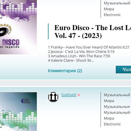
Музыкальный б
Мира
Electronic
Euro Disco - The Lost 
Vol. 47 - (2023)
1 Franky– Have You Ever Heard Of Atlantis 6:21
2 Jessica– C'est La Vie, Mon Chérie 5:19
3 Amadeus Liszt– Win The Race 7:59
4 Valerie Claire– Shoot M...
Комментарии (2)
tuptupt
Музыкальный б
Оффлайн
Мира
Музыкальные 
Музыкальный б
Мира
Electronic