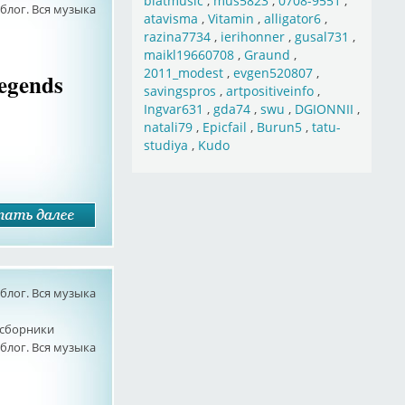
blatmusic
,
mus5823
,
0708-9551
,
лог. Вся музыка
atavisma
,
Vitamin
,
alligator6
,
razina7734
,
ierihonner
,
gusal731
,
maikl19660708
,
Graund
,
2011_modest
,
evgen520807
,
Legends
savingspros
,
artpositiveinfo
,
Ingvar631
,
gda74
,
swu
,
DGIONNII
,
natali79
,
Epicfail
,
Burun5
,
tatu-
studiya
,
Kudo
лог. Вся музыка
сборники
лог. Вся музыка