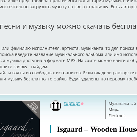
авалинке представлена практически вся история музыки, начин
мостоятельно загрузить музыку на свою страничку. Есть авторс
 песни и музыку можно скачать беспл
 или фамилию исполнителя, артиста, музыканта, то для поиска
 поиска введите название музыкального альбома или имя испол
Вся музыка доступна в формате MP3. На сайте можно найти люб
ишите заявку - найдем.
айлы взяты из свободных источников. Если владелец авторских
али музыку бесплатно, то файлы будут удалены по первому тре
tuptupt
Музыкальный б
Оффлайн
Мира
Electronic
Isgaard – Wooden House