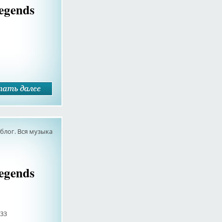
Legends
лог. Вся музыка
Legends
:33