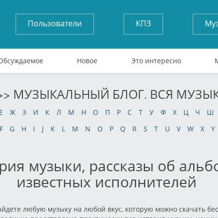
Пользователи
КПЗ
Му
Обсуждаемое
Новое
Это интересно
>> МУЗЫКАЛЬНЫЙ БЛОГ. ВСЯ МУЗЫ
Е
Ж
З
И
К
Л
М
Н
О
П
Р
С
Т
У
Ф
Х
Ц
Ч
Ш
F
G
H
I
J
K
L
M
N
O
P
Q
R
S
T
U
V
W
X
Y
рия музыки, рассказы об альб
известных исполнителей
айдете любую музыку на любой вкус, которую можно скачать бес