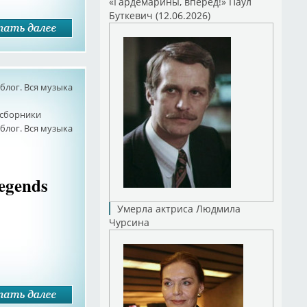
«Гардемарины, вперед!» Паул
Буткевич (12.06.2026)
лог. Вся музыка
сборники
лог. Вся музыка
Legends
Умерла актриса Людмила
Чурсина