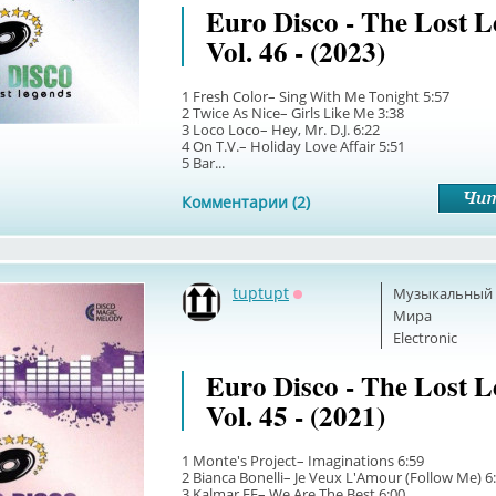
Euro Disco - The Lost 
Vol. 46 - (2023)
1 Fresh Color– Sing With Me Tonight 5:57
2 Twice As Nice– Girls Like Me 3:38
3 Loco Loco– Hey, Mr. D.J. 6:22
4 On T.V.– Holiday Love Affair 5:51
5 Bar...
Комментарии (2)
tuptupt
Музыкальный б
Оффлайн
Мира
Electronic
Euro Disco - The Lost 
Vol. 45 - (2021)
1 Monte's Project– Imaginations 6:59
2 Bianca Bonelli– Je Veux L'Amour (Follow Me) 6
3 Kalmar FF– We Are The Best 6:00