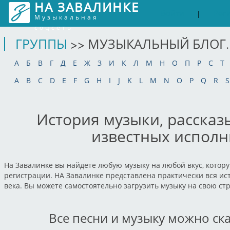
НА ЗАВАЛИНКЕ
Войти
Рег
|
Музыкальная
соцсеть
ГРУППЫ
>> МУЗЫКАЛЬНЫЙ БЛОГ.
А
Б
В
Г
Д
Е
Ж
З
И
К
Л
М
Н
О
П
Р
С
Т
A
B
C
D
E
F
G
H
I
J
K
L
M
N
O
P
Q
R
S
История музыки, рассказ
известных исполн
На Завалинке вы найдете любую музыку на любой вкус, котору
регистрации. НА Завалинке представлена практически вся ист
века. Вы можете самостоятельно загрузить музыку на свою ст
Все песни и музыку можно ск