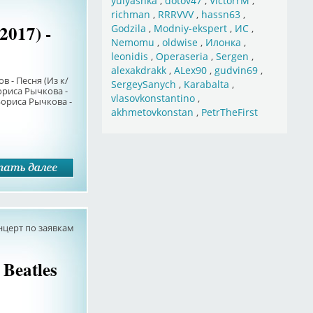
yulyashka
,
dotov47
,
VictorrM
,
richman
,
RRRVVV
,
hassn63
,
017) -
Godzila
,
Modniy-ekspert
,
ИС
,
Nemomu
,
oldwise
,
Илонка
,
leonidis
,
Operaseria
,
Sergen
,
alexakdrakk
,
ALex90
,
gudvin69
,
в - Песня (Из к/
SergeySanych
,
Karabalta
,
Бориса Рычкова -
vlasovkonstantino
,
Бориса Рычкова -
akhmetovkonstan
,
PetrTheFirst
нцерт по заявкам
 Beatles