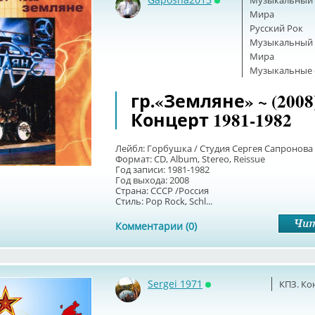
Музыкальный б
Онлайн
Мира
Русский Рок
Музыкальный б
Мира
Музыкальные 
гр.«Земляне» ~ (2008
Концерт 1981-1982
Лейбл: Горбушка / Студия Сергея Сапронова 
Формат: CD, Album, Stereo, Reissue
Год записи: 1981-1982
Год выхода: 2008
Страна: СССР /Россия
Стиль: Pop Rock, Schl...
Комментарии (0)
Sergei 1971
КПЗ. Ко
Онлайн