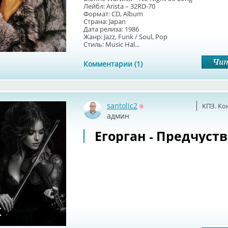
Лейбл: Arista – 32RD-70
Формат: CD, Album
Страна: Japan
Дата релиза: 1986
Жанр: Jazz, Funk / Soul, Pop
Стиль: Music Hal...
Комментарии (1)
santolic2
КПЗ. Ко
Оффлайн
админ
Егорган - Предчуств