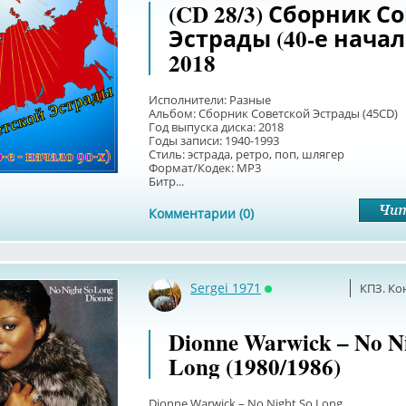
(CD 28/3) Сборник С
Эстрады (40-е начало
2018
Исполнители: Разные
Альбом: Сборник Советской Эстрады (45CD)
Год выпуска диска: 2018
Годы записи: 1940-1993
Стиль: эстрада, ретро, поп, шлягер
Формат/Кодек: MP3
Битр...
Комментарии (0)
Sergei 1971
КПЗ. Ко
Онлайн
Dionne Warwick – No N
Long (1980/1986)
Dionne Warwick – No Night So Long