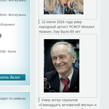
лог. Вся музыка
лог. Вся музыка
22 июня 2026 года умер
сборники
народный артист РСФСР Михаил
Ножкин. Ему было 89 лет
)
SSB - None
нцерт по заявкам
Умер актер сериалов
«Семнадцать мгновений весны» и