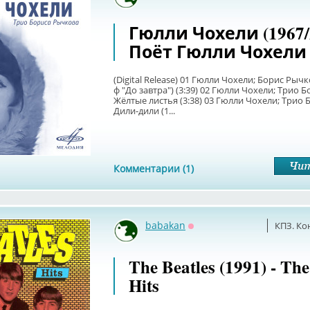
Оффлайн
Гюлли Чохели (1967/2
Поёт Гюлли Чохели
(Digital Release) 01 Гюлли Чохели; Борис Рычко
ф "До завтра") (3:39) 02 Гюлли Чохели; Трио 
Жёлтые листья (3:38) 03 Гюлли Чохели; Трио 
Дили-дили (1...
Комментарии (1)
babakan
КПЗ. Ко
Оффлайн
The Beatles (1991) - The
Hits