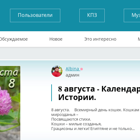
Пользователи
КПЗ
Му
Обсуждаемое
Новое
Это интересно
Albina
Оффлайн
админ
8 августа - Календа
Истории.
8 августа. Всемирный день кошек. Кошкам 
мирозданья –
Посвящаются стихи.
Кошки – милые созданья,
Грациозны и легки! Египтяне и не только...