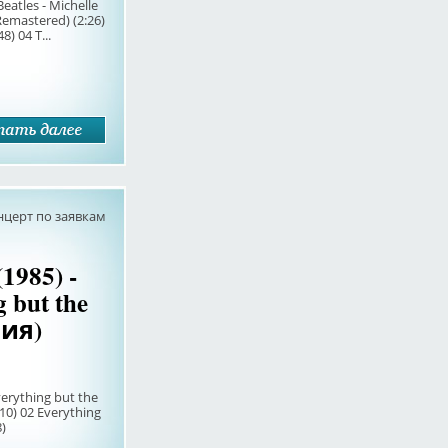
Beatles - Michelle
(Remastered) (2:26)
) 04 T...
нцерт по заявкам
(1985) -
 but the
ния)
verything but the
:10) 02 Everything
8)