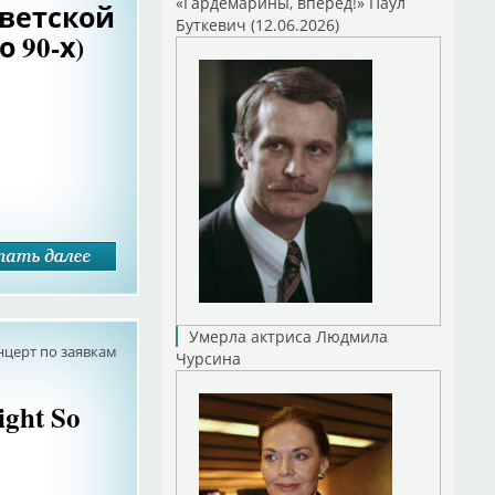
«Гардемарины, вперед!» Паул
оветской
Буткевич (12.06.2026)
 90-х)
Умерла актриса Людмила
нцерт по заявкам
Чурсина
ight So