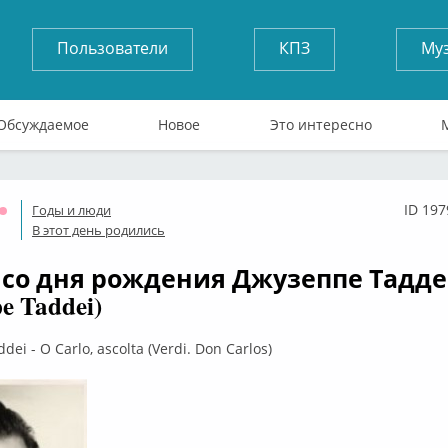
Пользователи
КПЗ
Му
Обсуждаемое
Новое
Это интересно
ID 197
Годы и люди
Оффлайн
В этот день родились
т со дня рождения Джузеппе Тадд
e Taddei)
dei - O Carlo, ascolta (Verdi. Don Carlos)