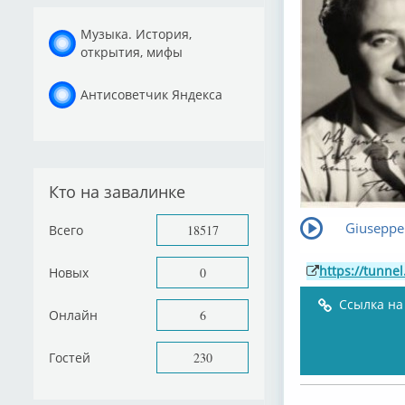
Музыка. История,
открытия, мифы
Антисоветчик Яндекса
Кто на завалинке
Giuseppe 
Всего
18517
https://tunne
Новых
0
Ссылка на
Онлайн
6
Гостей
230