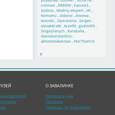
yulyashka
,
dotov47
,
VictorrM
,
richman
,
RRRVVV
,
hassn63
,
Godzila
,
Modniy-ekspert
,
ИС
,
Nemomu
,
oldwise
,
Илонка
,
leonidis
,
Operaseria
,
Sergen
,
alexakdrakk
,
ALex90
,
gudvin69
,
SergeySanych
,
Karabalta
,
vlasovkonstantino
,
akhmetovkonstan
,
PetrTheFirst
0
РУЗЕЙ
О ЗАВАЛИНКЕ
ользователей
Написать нам
игрушки
Правила
алы
Помощь по Завалинке