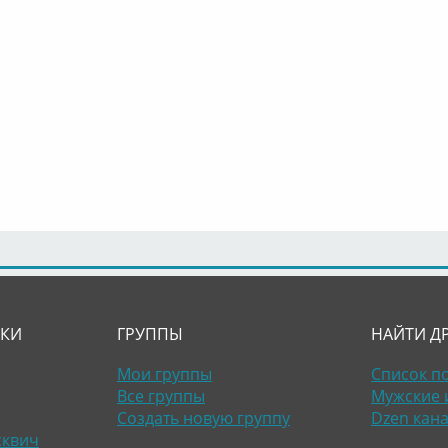
ЛКИ
ГРУППЫ
НАЙТИ Д
Мои группы
Список п
Все группы
Мужские 
Создать новую группу
Dzen кан
сквич