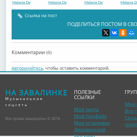
Melanie De
Melanie De
Melanie De
Melanie D
Ссылка на пост
ПОДЕЛИТЬСЯ ПОСТОМ В СВО
Комментарии (0)
Авторизуйтесь
, чтобы оставить комментарий.
НА ЗАВАЛИНКЕ
ПОЛЕЗНЫЕ
ГРУ
ССЫЛКИ
Музыкальная
Мои 
соцсеть
Моя лента
Все 
Мой профайл
Созд
Все права защищены © 2016
Мои установки
груп
Деревенский
Москвич