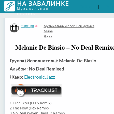
НА ЗАВАЛИНКЕ
Войти
Рег
|
Музыкальная
соцсеть
tuptupt
Музыкальный блог. Вся музыка
Оффлайн
Мира
Джаз
Melanie De Biasio – No Deal Remix
Группа (Исполнитель): Melanie De Biasio
Альбом: No Deal Remixed
Жанр:
Electronic, Jazz
1 I Feel You (EELS Remix)
2 The Flow (Hex Remix)
3 No Deal (Seven Davis Jr Remix)