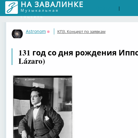
НА ЗАВАЛИНКЕ
Войти
Рег
|
Музыкальная
соцсеть
Astronom
КПЗ. Концерт по заявкам
Оффлайн
131 год со дня рождения Иппо
Lázaro)