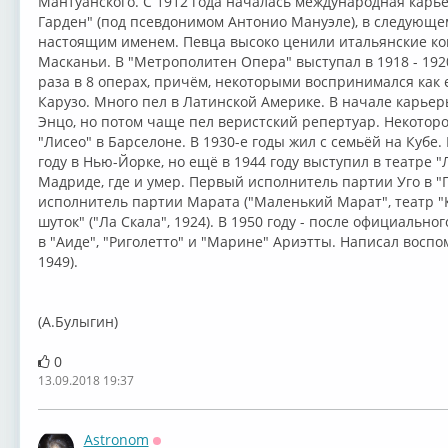
Мантуанского. С 1912 года началась международная карье
Гарден" (под псевдонимом Антонио Мануэле), в следующем 
настоящим именем. Певца высоко ценили итальянские ко
Масканьи. В "Метрополитен Опера" выступал в 1918 - 1920
раза в 8 операх, причём, некоторыми воспринимался как
Карузо. Много пел в Латинской Америке. В начале карьеры
Энцо, но потом чаще пел веристский репертуар. Некотор
"Лисео" в Барселоне. В 1930-е годы жил с семьёй на Кубе
году в Нью-Йорке, но ещё в 1944 году выступил в театре 
Мадриде, где и умер. Первый исполнитель партии Уго в "П
исполнитель партии Марата ("Маленький Марат", театр "К
шуток" ("Ла Скала", 1924). В 1950 году - после официально
в "Аиде", "Риголетто" и "Марине" Ариэтты. Написал воспо
1949).
(А.Булыгин)
0
13.09.2018 19:37
Astronom