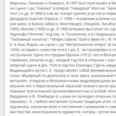
Марсалы, Палермо и Ливорно. В 1897 был приглашён в Ми
на сцене т-ра "Лирико" в операх "Наваррка" Массне, "Арл
пост.) и др. В 1898 в том же театре принял участие в пе
Джордано (партия Лориса). С 1898 с огромным успехом га
рах мира: в Буэнос-Айресе, Монтевидео, Лондоне, Лисабон
1900), Москве (1900) и др. В 1900 впервые выступил на сц
Рудольфа ("Богема" под упр. А. Тосканини), а в следующем
"Любовный напиток"; "Мефистофель" Бойто (вместе с Ф. И
К. в Нью-Йорке, на сцене т-ра "Метрополитен-опера" (в п
1920), оставаясь солистом этого т-ра, К. гастролировал в
гастрольное турне по городам Европы (1912): пел в Венгр
Германии, Бельгии и др.; каждый год пел в оперных т-рах
оперной сцене в дек. 1920 в партии Елеазара ("Дочь кард
Выдающийся артист, К. представляет собой феноменальное
голос, обширный по диапазону и силе звука, уникальный 
металлич. отзвуком и безграничными модулирующими во
верхних нот и баритональной окраской нижнего регистра,
поражал трогательной проникновенностью и особой теплот
Верджине и В. Ломбарди (с к-рым он проходил оперные па
карьеры) - К. глубоко воспринял лучшие традиции итал. к
художника, огромная воля и постоянное стремление к сов
мастерства, многогранность художеств. натуры, чуткое вн