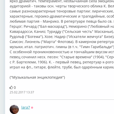
ярко драматич. темперамент, необычайная сила эмоциона
аудиторией - таковы осн. черты творческого облика К. Ве
самые разнохарактерные теноровые партии: лирические,
характерные, героико-драматические и трагедийные, особ
любимая партия - Манрико. В репертуаре певца было св. 
Герцог; Ричард ("Бал-маскарад"), Неморино ("Любовный на
Каварадосси, Канио; Туридду ("Сельская честь" Масканьи),
Рудольф ("Богема"), Хозе; Надир ("Искатели жемчуга" Бизе)
Самсон; Лионель ("Марта" Флотова). В камерном репертуа
музыки, итал. патриотич. гимны (в т.ч. "Гимн Гарибальди")
С особенной проникновенностью и тончайшим вкусом исп
певец сочинил неск. песен: "Старые времена" (1904), "Сере
с Р. Бартелеми, 1906). К. - первый певец, репертуар к-рог
играл на фп., гитаре, флейте, трубе, был одарённым карик
("Музыкальная энциклопедия")
0
25.02.2017 13:37
lara7
Оффлайн