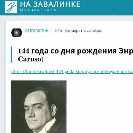
НА ЗАВАЛИНКЕ
Войти
Рег
|
Музыкальная
соцсеть
Astronom
КПЗ. Концерт по заявкам
Онлайн
144 года со дня рождения Энр
Caruso)
https://tunnel.ru/post-143-goda-so-dnya-rozhdeniya-ehnriko