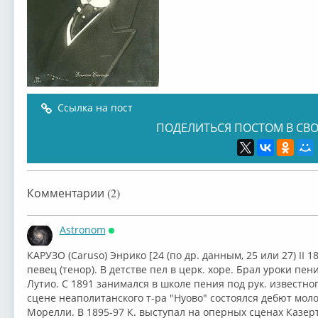
Ссылка на пост
ПОДЕЛИТЬСЯ ПОСТОМ В СВО
Комментарии (2)
Astronom
Онлайн
КАРУЗО (Caruso) Энрико [24 (по др. данным, 25 или 27) II 187
певец (тенор). В детстве пел в церк. хоре. Брал уроки пе
Лутио. С 1891 занимался в школе пения под рук. известно
сцене неаполитанского т-ра "Нуово" состоялся дебют мол
Морелли. В 1895-97 К. выступал на оперных сценах Казерт