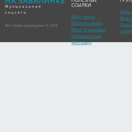
НА ЗАВАЛИНКЕ
ПОЛЕЗНЫЕ
ГРУ
ССЫЛКИ
Музыкальная
Мои 
соцсеть
Моя лента
Все 
Мой профайл
Созд
Все права защищены © 2016
Мои установки
груп
Деревенский
Москвич