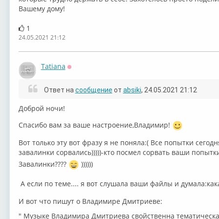
Вашему дому!
1
24.05.2021 21:12
Tatiana
Оффлайн
Ответ на
сообщение
от
absiki
, 24.05.2021 21:12
Доброй ночи!
Спасибо вам за ваше настроение,Владимир!
Вот только эту вот фразу я не поняла:(⁣ Все попытки сегод
завалинки сорвались)))))-кто посмел сорвать ваши попытк
Завалинки????
))))))
А если по теме.... я вот слушала ваши файлы и думала:ка
И вот что пишут о Владимире Дмитриеве:
⁣" ⁣Музыке Владимира Дмитриева свойственна тематическа