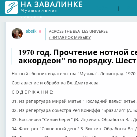
НА ЗАВАЛИНКЕ
Войти
Рег
|
Музыкальная
соцсеть
absiki
ACROSS THE BEATLES UNIVERSE
Оффлайн
/ ЧИТАЯ РОК МУЗЫКУ
1970 год. Прочтение нотной 
аккордеон" по порядку. Шест
Нотный сборник издательства "Музыка". Ленинград. 1970 
Составление и обработка Вл. Дмитриева.
С О Д Е Р Ж А Н И Е:
01. Из репертуара Мирей Матье "Последний вальс" (Итье.
02. Из репертуара оркестра Рея Кониффа "Бразилия" (А. Б
03. Боссанова "Синий берег" (В. Ицкевич. Обработка Вл. Д
04. Фокстрот "Солнечный день" З. Бинкин. Обработка Вл. 