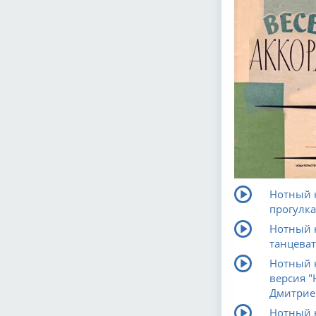
Нотный н
прогулка
Нотный н
танцеват
Нотный н
версия "
Дмитрие
Нотный н