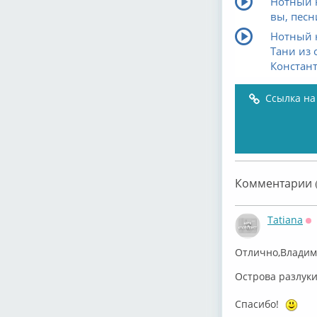
Нотный 
вы, песн
Нотный 
Тани из 
Констант
Ссылка на
Комментарии (
Tatiana
О
Отлично,Владим
Острова разлуки
Спасибо!