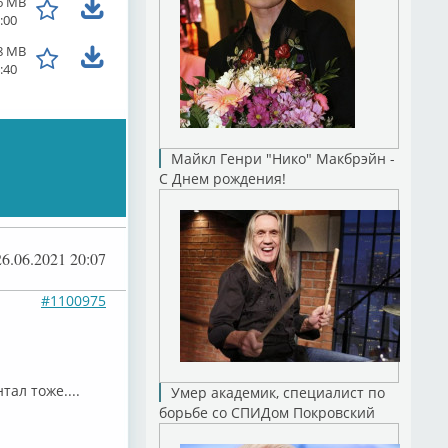
6 MB
:00
8 MB
:40
Майкл Генри "Нико" Макбрэйн -
С Днем рождения!
26.06.2021 20:07
#1100975
ал тоже....
Умер академик, специалист по
борьбе со СПИДом Покровский