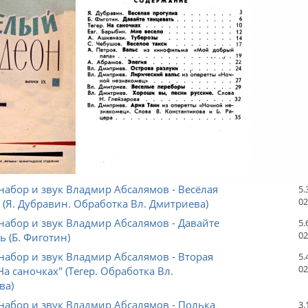
абор и звук Владмир Абсалямов - Весёлая
5.
02
 (Я. Дубравин. Обработка Вл. Дмитриева)
абор и звук Владмир Абсалямов - Давайте
5.
02
ь (Б. Фиготин)
абор и звук Владмир Абсалямов - Вторая
5.
02
На саночках" (Тегер. Обработка Вл.
ва)
абор и звук Владмир Абсалямов - Полька
3.