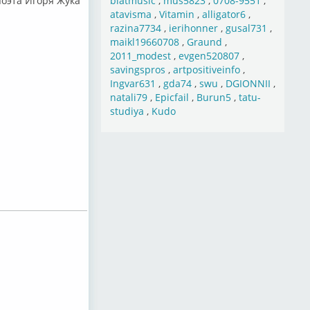
поэта Игоря Жука
blatmusic
,
mus5823
,
0708-9551
,
atavisma
,
Vitamin
,
alligator6
,
razina7734
,
ierihonner
,
gusal731
,
maikl19660708
,
Graund
,
2011_modest
,
evgen520807
,
savingspros
,
artpositiveinfo
,
Ingvar631
,
gda74
,
swu
,
DGIONNII
,
natali79
,
Epicfail
,
Burun5
,
tatu-
studiya
,
Kudo