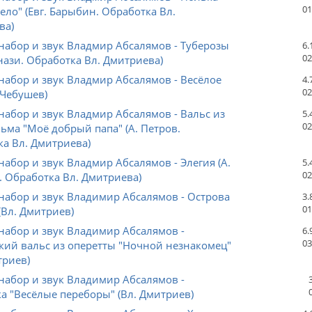
01
ело" (Евг. Барыбин. Обработка Вл.
ва)
абор и звук Владмир Абсалямов - Туберозы
6.
02
нази. Обработка Вл. Дмитриева)
абор и звук Владмир Абсалямов - Весёлое
4.
02
. Чебушев)
абор и звук Владмир Абсалямов - Вальс из
5.
02
ма "Моё добрый папа" (А. Петров.
а Вл. Дмитриева)
абор и звук Владмир Абсалямов - Элегия (А.
5.
02
 Обработка Вл. Дмитриева)
абор и звук Владимир Абсалямов - Острова
3.
01
(Вл. Дмитриев)
набор и звук Владимир Абсалямов -
6.
03
кий вальс из оперетты "Ночной незнакомец"
триев)
набор и звук Владимир Абсалямов -
 "Весёлые переборы" (Вл. Дмитриев)