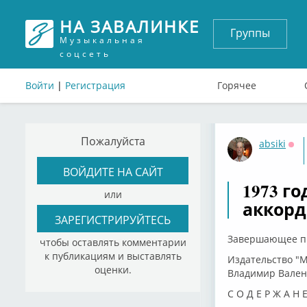
НА ЗАВАЛИНКЕ
Группы
Музыкальная
соцсеть
Войти
|
Регистрация
Горячее
Пожалуйста
absiki
Оф
ВОЙДИТЕ НА САЙТ
1973 г
или
аккорд
ЗАРЕГИСТРИРУЙТЕСЬ
Завершающее пр
чтобы оставлять комментарии
к публикациям и выставлять
Издательство "М
оценки.
Владимир Вален
С О Д Е Р Ж А Н Е