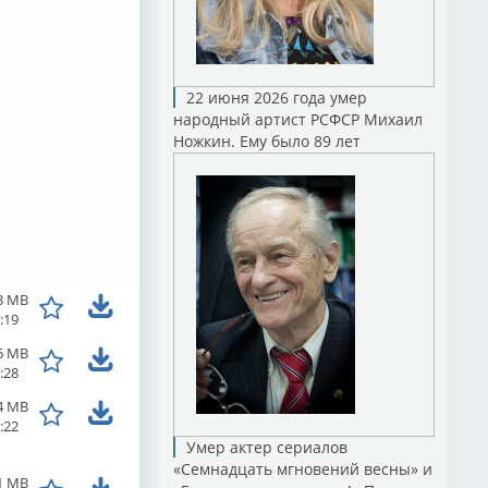
22 июня 2026 года умер
народный артист РСФСР Михаил
Ножкин. Ему было 89 лет
3 MB
:19
6 MB
:28
4 MB
:22
Умер актер сериалов
«Семнадцать мгновений весны» и
1 MB