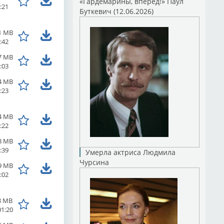
«Гардемарины, вперед!» Паул
:21
Буткевич (12.06.2026)
1 MB
:42
7 MB
:03
4 MB
:23
4 MB
:22
8 MB
:39
Умерла актриса Людмила
Чурсина
9 MB
:02
3 MB
01:20