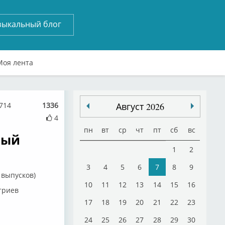
зыкальный блог
Моя лента
714
1336
Август 2026
4
пн
вт
ср
чт
пт
сб
вс
лый
1
2
3
4
5
6
7
8
9
 выпусков)
10
11
12
13
14
15
16
триев
17
18
19
20
21
22
23
24
25
26
27
28
29
30