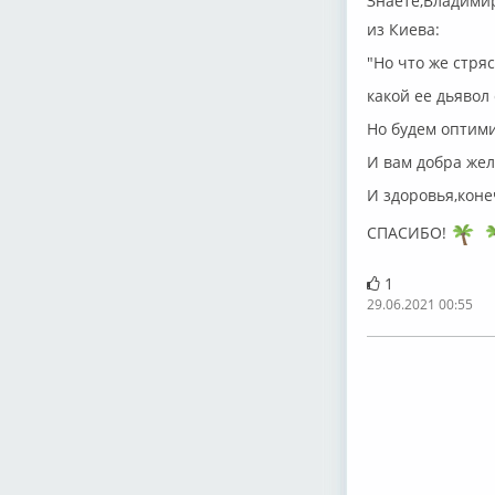
Знаете,Владими
из Киева:
"Но что же стря
какой ее дьявол 
Но будем оптими
И вам добра же
И здоровья,коне
СПАСИБО!
1
29.06.2021 00:55