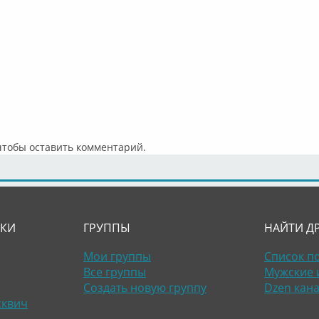
 чтобы оставить комментарий.
ЛКИ
ГРУППЫ
НАЙТИ Д
Мои группы
Список п
Все группы
Мужские 
Создать новую группу
Dzen кан
сквич