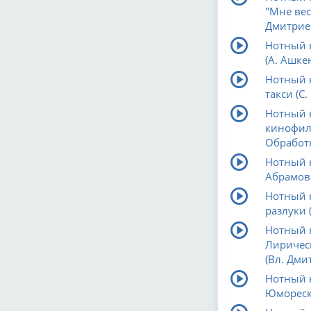
"Мне вес
Дмитрие
Нотный н
(А. Ашке
Нотный н
такси (С
Нотный н
кинофиль
Обработк
Нотный н
Абрамов.
Нотный н
разлуки 
Нотный 
Лиричес
(Вл. Дми
Нотный 
Юмореска