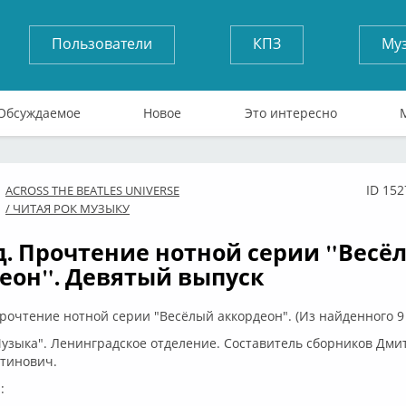
Пользователи
КПЗ
Му
Обсуждаемое
Новое
Это интересно
ID 152
ACROSS THE BEATLES UNIVERSE
флайн
/ ЧИТАЯ РОК МУЗЫКУ
од. Прочтение нотной серии "Весё
еон". Девятый выпуск
очтение нотной серии "Весёлый аккордеон". (Из найденного 9
узыка". Ленинградское отделение. Составитель сборников Дми
тинович.
: