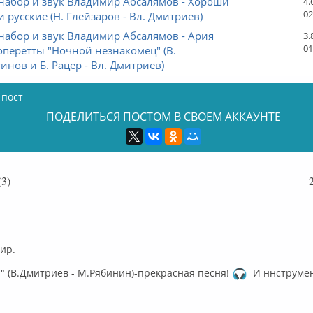
набор и звук Владимир Абсалямов - Хороши
4.
02
и русские (Н. Глейзаров - Вл. Дмитриев)
набор и звук Владимир Абсалямов - Ария
3.
01
оперетты "Ночной незнакомец" (В.
инов и Б. Рацер - Вл. Дмитриев)
 пост
ПОДЕЛИТЬСЯ ПОСТОМ В СВОЕМ АККАУНТЕ
3)
ффлайн
ир.
" (В.Дмитриев - М.Рябинин)-прекрасная песня!
И ннструмент