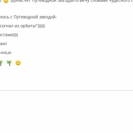
р
)))))Насчет Путеводной ЗВЕЗДЫ-отвечу словами чудесного 
слось с Путеводной звездой-
согнал из орбиты"))))))
стами))))
лаю!
чно,и-