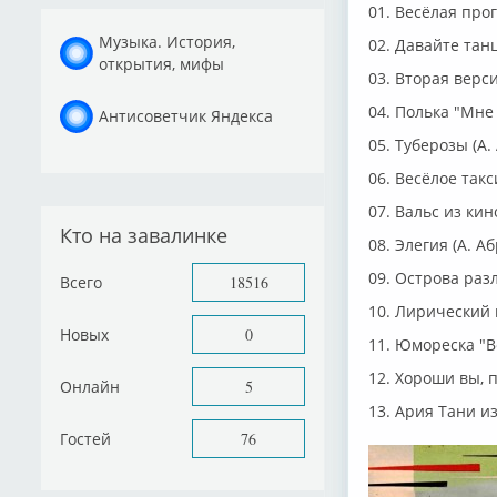
01. Весёлая про
Музыка. История,
02. Давайте танц
открытия, мифы
03. Вторая верс
04. Полька "Мне
Антисоветчик Яндекса
05. Туберозы (А
06. Весёлое такс
07. Вальс из ки
Кто на завалинке
08. Элегия (А. 
09. Острова разл
Всего
18516
10. Лирический 
Новых
0
11. Юмореска "В
12. Хороши вы, п
Онлайн
5
13. Ария Тани и
Гостей
76