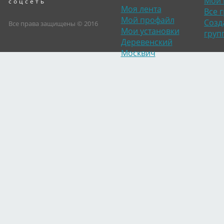
Мои 
соцсеть
Моя лента
Все 
Мой профайл
Созд
Все права защищены © 2016
Мои установки
груп
Деревенский
Москвич