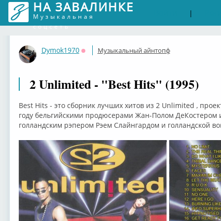
НА ЗАВАЛИНКЕ
Войти
Рег
|
Музыкальная
соцсеть
Dymok1970
Музыкальный айнтопф
Оффлайн
2 Unlimited - "Best Hits" (1995)
Best Hits - это сборник лучших хитов из 2 Unlimited , прое
году бельгийскими продюсерами Жан-Полом ДеКостером и
голландским рэпером Рэем Слайнгардом и голландской во