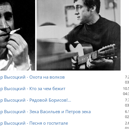
р Высоцкий - Охота на волков
7.
03
 Высоцкий - Кто за чем бежит
10.
04:
 Высоцкий - Рядовой Борисов!...
7.
03
 Высоцкий - Зека Васильев и Петров зека
6.
02
 Высоцкий - Песня о госпитале
2.
01