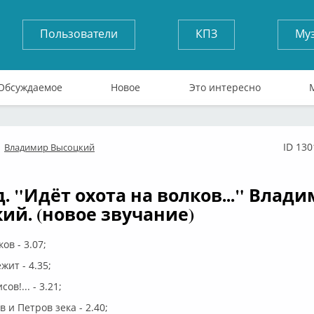
Пользователи
КПЗ
Му
Обсуждаемое
Новое
Это интересно
ID 130
Владимир Высоцкий
флайн
д. "Идёт охота на волков..." Влад
ий. (новое звучание)
ов - 3.07;
жит - 4.35;
ов!... - 3.21;
в и Петров зека - 2.40;