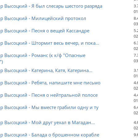
 Высоцкий - Я был слесарь шестого разряда
3.
01
р Высоцкий - Милицейский протокол
8.
03
р Высоцкий - Песня о вещей Кассандре
5.
02
 Высоцкий - Штормит весь вечер, и пока...
6.
02
 Высоцкий - Романс (к к/ф "Опасные
7.
03
")
 Высоцкий - Катерина, Катя, Катерина...
3.
01
р Высоцкий - Ребята, напишите мне письмо
4.
02
р Высоцкий - Песня о нейтральной полосе
4.
01
 Высоцкий - Мы вместе грабили одну и ту
6.
02
 Высоцкий - Мой друг уехал в Магадан...
4.
02
р Высоцкий - Балада о брошенном корабле
9.