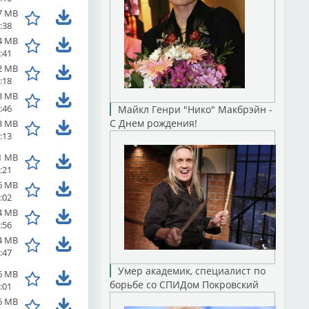
7 MB
:38
4 MB
:41
2 MB
:18
3 MB
:46
Майкл Генри "Нико" Макбрэйн -
С Днем рождения!
3 MB
:13
1 MB
:21
6 MB
:02
4 MB
:56
4 MB
:47
Умер академик, специалист по
6 MB
борьбе со СПИДом Покровский
:01
6 MB