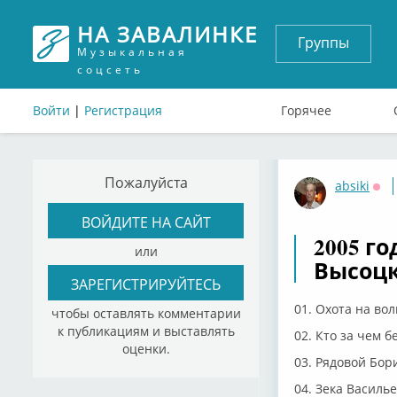
НА ЗАВАЛИНКЕ
Группы
Музыкальная
соцсеть
Войти
|
Регистрация
Горячее
Пожалуйста
absiki
Оф
ВОЙДИТЕ НА САЙТ
2005 го
или
Высоцк
ЗАРЕГИСТРИРУЙТЕСЬ
01. Охота на волк
чтобы оставлять комментарии
к публикациям и выставлять
02. Кто за чем бе
оценки.
03. Рядовой Борис
04. Зека Василье