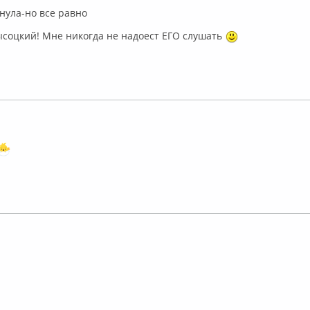
хнула-но все равно
соцкий! Мне никогда не надоест ЕГО слушать
флайн
флайн