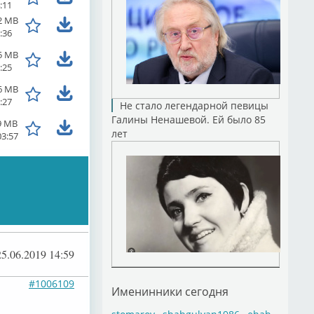
:11
2 MB
:36
5 MB
:25
6 MB
:27
Не стало легендарной певицы
Галины Ненашевой. Ей было 85
9 MB
лет
03:57
25.06.2019 14:59
#1006109
Именинники сегодня