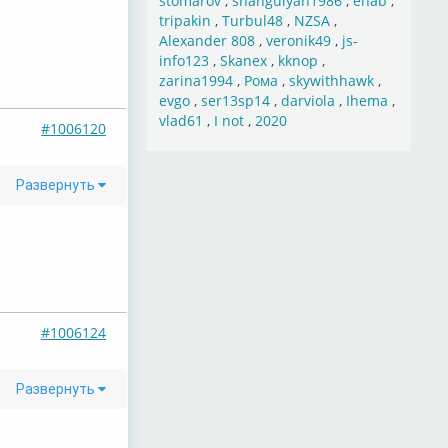
stomarov
,
shahgulyan1986
,
ehab
,
tripakin
,
Turbul48
,
NZSA
,
Alexander 808
,
veronik49
,
js-
info123
,
Skanex
,
kknop
,
zarina1994
,
Рома
,
skywithhawk
,
evgo
,
ser13sp14
,
darviola
,
Ihema
,
vlad61
,
I not
,
2020
#1006120
Развернуть
#1006124
Развернуть