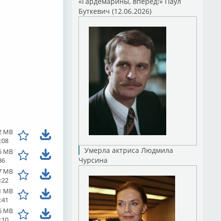
«Гардемарины, вперед!» Паул
Буткевич (12.06.2026)
2 MB
:08
Умерла актриса Людмила
5 MB
Чурсина
36
7 MB
:22
1 MB
:41
6 MB
:10