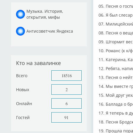
05. Песня о госпи
Музыка. История,
06. Я был слесар
открытия, мифы
07. Милицейский
Антисоветчик Яндекса
08. Песня о веще
09. Штормит весь 
10. Романс (к к/
11. Катерина, Кат
Кто на завалинке
12. Ребята, напи
Всего
18516
13. Песня о нейт
14. Мы вместе гра
Новых
2
15. Мой друг уех
Онлайн
6
16. Баллада о б
17. Я теперь в ду
Гостей
91
18. Песня Бродск
19. Прошла пора