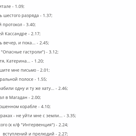
тале - 1.09;
ь шестого разряда - 1.37;
 протокол - 3.40;
й Кассандре - 2.17;
вечер, и пока... - 2.45;
ф "Опасные гастроли") - 3.12;
я, Катерина... - 1.20;
шите мне письмо - 2.01;
ральной полосе - 1.55;
били одну и ту же хату... - 2.46;
ал в Магадан - 2.00;
рошенном корабле - 4.10;
раках - не уйти мне с земли... - 3.35;
ого (к к/ф "Интервенция") - 2.24;
 вступлений и прелюдий - 2.27;