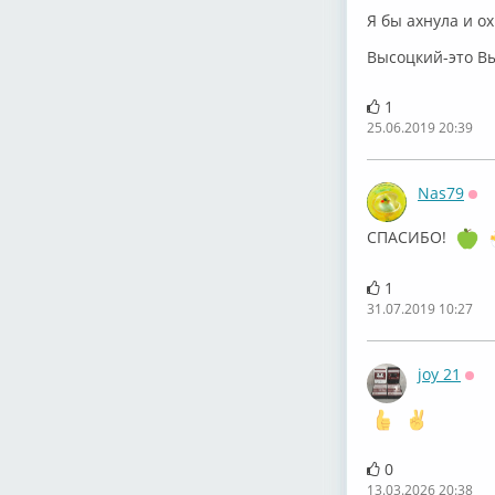
Я бы ахнула и о
Высоцкий-это Вы
1
25.06.2019 20:39
Nas79
Оф
СПАСИБО!
1
31.07.2019 10:27
joy 21
Оф
0
13.03.2026 20:38