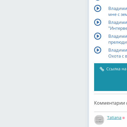
Владимир
мне с зем
Владимир
"Интерве
Владими
прелюд
Владимир
Охота с 
Ссылка на
Комментарии (
Tatiana
О