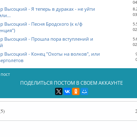
04
 Высоцкий - Я теперь в дураках - не уйти
8.
03
ли...
 Высоцкий - Песня Бродского (к к/ф
5.
02
нция")
р Высоцкий - Прошла пора вступлений и
5.
02
ий
 Высоцкий - Конец "Охоты на волков", или
вертолётов
 пост
ПОДЕЛИТЬСЯ ПОСТОМ В СВОЕМ АККАУНТЕ
5)
ффлайн