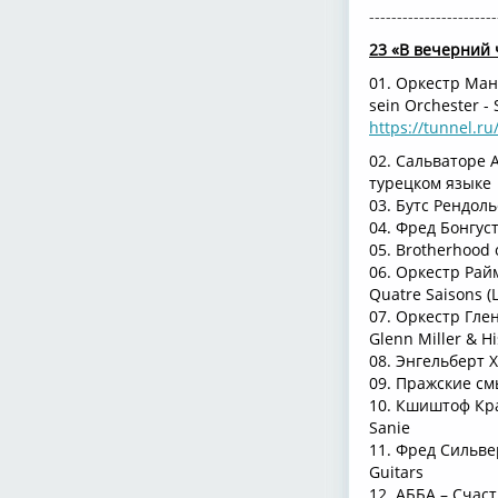
-----------------------
23 «В вечерний 
01. Оркестр Ман
sein Orchester - 
https://tunnel.ru
02. Сальваторе А
турецком языке
03. Бутс Рендоль
04. Фред Бонгуст
05. Brotherhood 
06. Оркестр Рай
Quatre Saisons (L
07. Оркестр Гле
Glenn Miller & H
08. Энгельберт 
09. Пражские смы
10. Кшиштоф Крав
Sanie
11. Фред Сильвер
Guitars
12. АББА – Счас