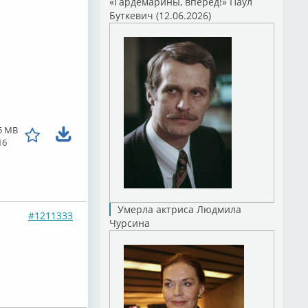
«Гардемарины, вперед!» Паул
Буткевич (12.06.2026)
5 MB
16
Умерла актриса Людмила
#1211333
Чурсина