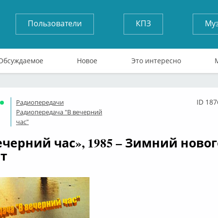
Пользователи
КПЗ
Му
Обсуждаемое
Новое
Это интересно
ID 187
Радиопередачи
Онлайн
Радиопередача "В вечерний
час"
вечерний час», 1985 – Зимний ново
т