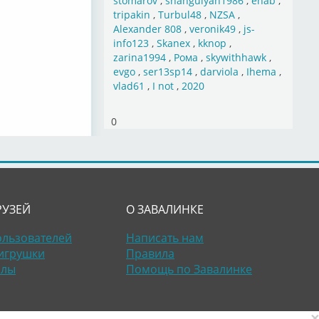
stomarov
,
shahgulyan1986
,
ehab
,
tripakin
,
Turbul48
,
NZSA
,
Alexander 808
,
veronik49
,
js-
info123
,
Skanex
,
kknop
,
zarina1994
,
Рома
,
skywithhawk
,
evgo
,
ser13sp14
,
darviola
,
Ihema
,
vlad61
,
I not
,
2020
0
РУЗЕЙ
О ЗАВАЛИНКЕ
ользователей
Написать нам
игрушки
Правила
алы
Помощь по Завалинке
×