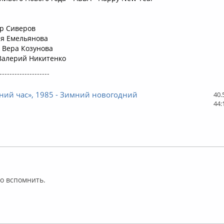
ир Сиверов
ия Емельянова
 Вера Козунова
 Валерий Никитенко
--------------------
ний час», 1985 - Зимний новогодний
40.
44:
лайн
то вспомнить.