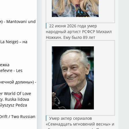
) - Mantovani und
22 июня 2026 года умер
народный артист РСФСР Михаил
Ножкин. Ему было 89 лет
La Neige) – на
нежка
fevre - Les
нечной долины») -
r World Of Love
. Ruska lidova
Slyszysz Pedza
rift / Two Russian
Умер актер сериалов
«Семнадцать мгновений весны» и