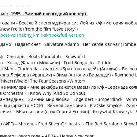
--------------------
час», 1985 – Зимний новогодний концерт
товани - Весёлый снегопад (Франсис Лей из к/ф «История любви
Snow Frolic (from the film "Love story")
/post-volshebnyjj-mir-skripok?full_version
дамо - Падает снег - Salvatore Adamo - Her Yerde Kar Var (Tombe 
ф - Снегирь - Boots Randolph – Snowbird
о – Холод (Франко Мильячи) - Fred Bongusto – Friddo
of Man - Cinderella - квартет «Братство людей» (Англия) – Белос
мона Лефевра (Франция) – Зима (Антонио Вивальди) - Raymond Le
'hiver) (Vivaldi The Four Seasons «Winter»
нна Миллера - Мне декабрь кажется маем (Из к/ф «Серенада сол
is Orchestra - I Know Why (And So Do You)
Хампердинк – Зимний мир любви - Engelbert Humperdinck - Winte
чки (оркестр ЧССР) – Зимняя симфония - Pražské smyčce - Zvonky
чик – Мчатся сани (стих Сергей Есенин) - Krzysztof Krawczyk - 
 (ФРГ) – Метель - Fred Silver Orchestra - The Red Sarafan / Snow D
тливого Нового года – ABBA - Happy New Year