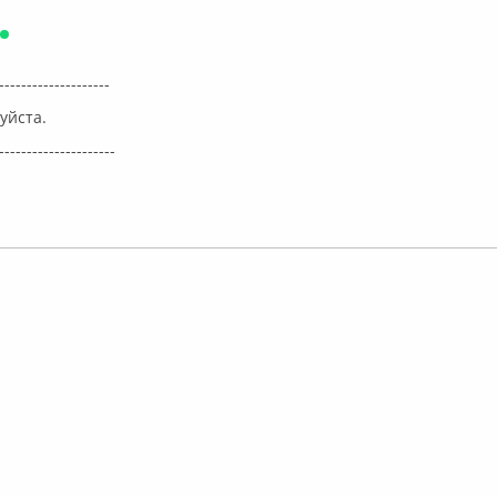
Онлайн
--------------------
уйста.
---------------------