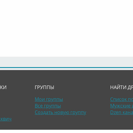
ЛКИ
ГРУППЫ
НАЙТИ Д
Мои группы
Список п
Все группы
Мужские 
Создать новую группу
Dzen кан
сквич