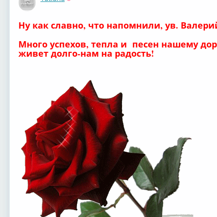
Оффлайн
Ну как славно, что напомнили, ув. Валери
Много успехов, тепла и песен нашему дор
живет долго-нам на радость!