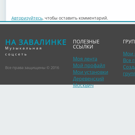
Авторизуйтесь
, чтобы оставить комментарий.
НА ЗАВАЛИНКЕ
ПОЛЕЗНЫЕ
ГРУ
ССЫЛКИ
Музыкальная
Мои 
соцсеть
Моя лента
Все 
Мой профайл
Созд
Все права защищены © 2016
Мои установки
груп
Деревенский
Москвич