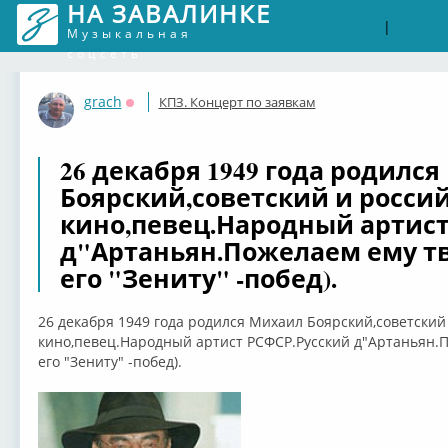
НА ЗАВАЛИНКЕ
Войти
Рег
|
Музыкальная
соцсеть
grach
КПЗ. Концерт по заявкам
Оффлайн
26 декабря 1949 года родилс
Боярский,советский и росси
кино,певец.Народный артист
д"Артаньян.Пожелаем ему тв
его "Зениту" -побед).
26 декабря 1949 года родился Михаил Боярский,советский
кино,певец.Народный артист РСФСР.Русский д"Артаньян.П
его "Зениту" -побед).