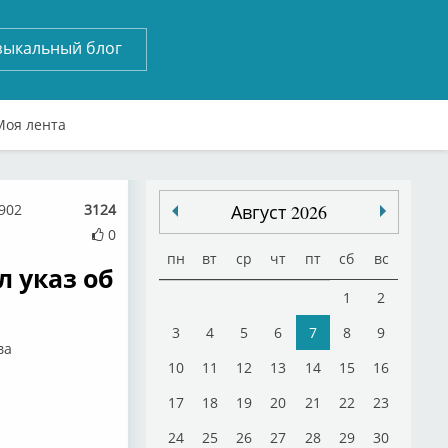
зыкальный блог
Моя лента
5902
3124
Август 2026
0
пн
вт
ср
чт
пт
сб
вс
л указ об
1
2
3
4
5
6
7
8
9
ва
10
11
12
13
14
15
16
17
18
19
20
21
22
23
24
25
26
27
28
29
30