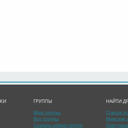
ЛКИ
ГРУППЫ
НАЙТИ Д
Мои группы
Список п
Все группы
Мужские 
Создать новую группу
Dzen кан