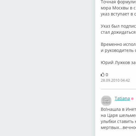
Точная формули
мэра Москвы в с
указ вступает в
Указ был подпис
стал дожидаться
Временно испол
и руководитель 
Юрий Лужков зан
0
28.09.2010 04:42
Tatiana
О
Во!нашла в Инет
на Царя шельмец
улыбки ставить 
мертвых...вечно