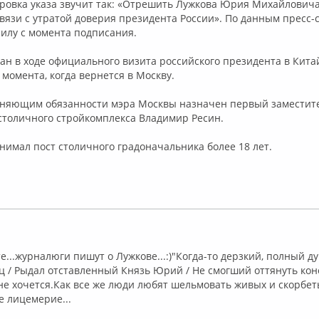
ровка указа звучит так: «Отрешить Лужкова Юрия Михайловича
вязи с утратой доверия президента России». По данным пресс-
 силу с момента подписания.
ан в ходе официального визита российского президента в Кита
 момента, когда вернется в Москву.
няющим обязанности мэра Москвы назначен первый заместит
столичного стройкомплекса Владимир Ресин.
имал пост столичного градоначальника более 18 лет.
ффлайн
е...журналюги пишут о Лужкове...:)"Когда-то дерзкий, полный 
 / Рыдал отставленный Князь Юрий / Не смогший оттянуть кон
не хочется.Как все же люди любят шельмовать живых и скорбет
е лицемерие...