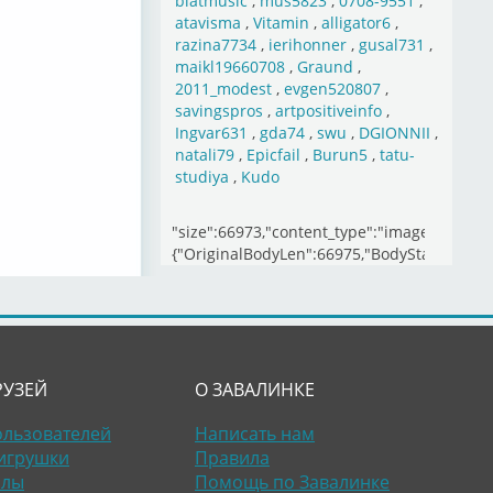
blatmusic
,
mus5823
,
0708-9551
,
atavisma
,
Vitamin
,
alligator6
,
razina7734
,
ierihonner
,
gusal731
,
maikl19660708
,
Graund
,
2011_modest
,
evgen520807
,
savingspros
,
artpositiveinfo
,
Ingvar631
,
gda74
,
swu
,
DGIONNII
,
natali79
,
Epicfail
,
Burun5
,
tatu-
studiya
,
Kudo
"size":66973,"content_type":"image/jpeg","s
{"OriginalBodyLen":66975,"BodyStart":5
РУЗЕЙ
О ЗАВАЛИНКЕ
ользователей
Написать нам
игрушки
Правила
алы
Помощь по Завалинке