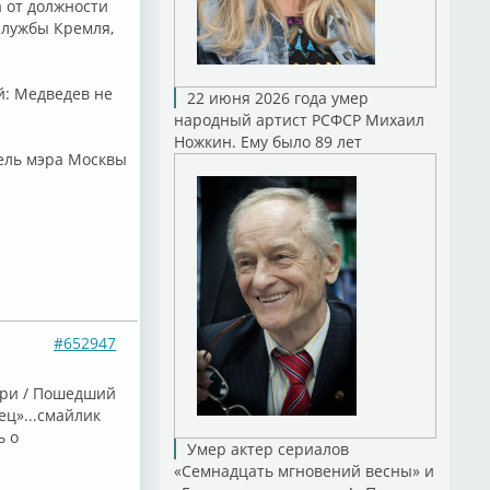
 от должности
службы Кремля,
й: Медведев не
22 июня 2026 года умер
народный артист РСФСР Михаил
Ножкин. Ему было 89 лет
ель мэра Москвы
#652947
дури / Пошедший
ец»...смайлик
ь о
Умер актер сериалов
«Семнадцать мгновений весны» и