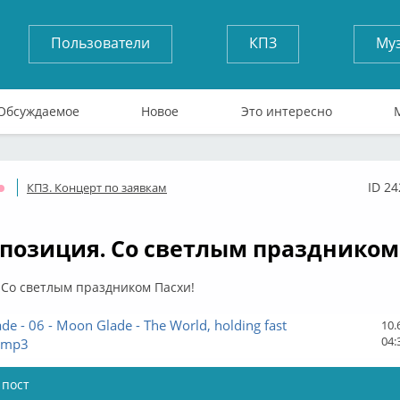
Пользователи
КПЗ
Му
Обсуждаемое
Новое
Это интересно
ID 2
КПЗ. Концерт по заявкам
Оффлайн
мпозиция. Со светлым праздником
 Со светлым праздником Пасхи!
e - 06 - Moon Glade - The World, holding fast
10.
04:
s.mp3
 пост