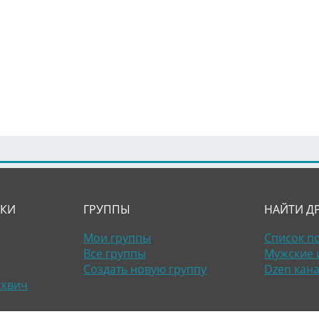
ЛКИ
ГРУППЫ
НАЙТИ Д
Мои группы
Список п
Все группы
Мужские 
Создать новую группу
Dzen кан
сквич