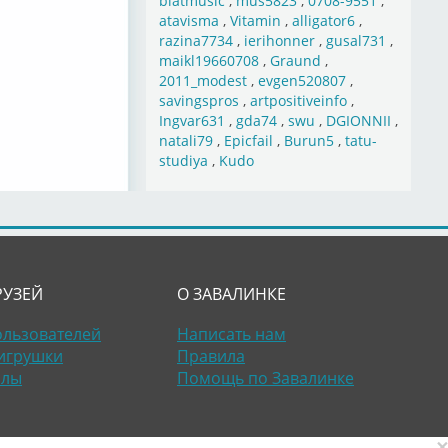
blatmusic
,
mus5823
,
0708-9551
,
atavisma
,
Vitamin
,
alligator6
,
razina7734
,
ierihonner
,
gusal731
,
maikl19660708
,
Graund
,
2011_modest
,
evgen520807
,
savingspros
,
artpositiveinfo
,
Ingvar631
,
gda74
,
swu
,
DGIONNII
,
natali79
,
Epicfail
,
Burun5
,
tatu-
studiya
,
Kudo
РУЗЕЙ
О ЗАВАЛИНКЕ
ользователей
Написать нам
игрушки
Правила
алы
Помощь по Завалинке
×