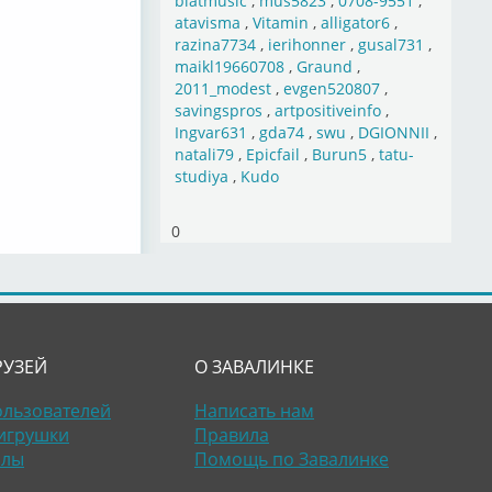
blatmusic
,
mus5823
,
0708-9551
,
atavisma
,
Vitamin
,
alligator6
,
razina7734
,
ierihonner
,
gusal731
,
maikl19660708
,
Graund
,
2011_modest
,
evgen520807
,
savingspros
,
artpositiveinfo
,
Ingvar631
,
gda74
,
swu
,
DGIONNII
,
natali79
,
Epicfail
,
Burun5
,
tatu-
studiya
,
Kudo
0
РУЗЕЙ
О ЗАВАЛИНКЕ
ользователей
Написать нам
игрушки
Правила
алы
Помощь по Завалинке