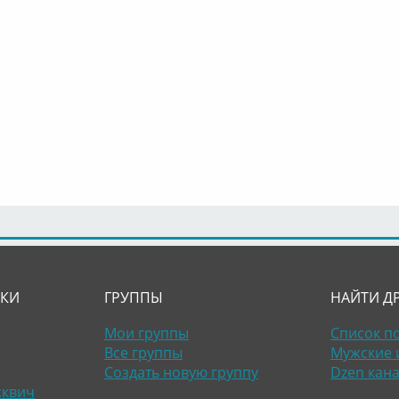
ЛКИ
ГРУППЫ
НАЙТИ Д
Мои группы
Список п
Все группы
Мужские 
Создать новую группу
Dzen кан
сквич