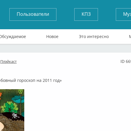
Пользователи
КПЗ
Му
Обсуждаемое
Новое
Это интересно
ID 6
Плэйкаст
лайн
овный гороскоп на 2011 год»