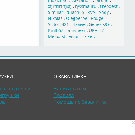
musich46
,
-Alexandr-
,
birond
,
xfjrfrjrfrfjxfj
,
ryssmailru
,
fireodest
,
Simillar
,
duach65
,
RVA
,
Andy
,
Nikolas
,
Olegperpe
,
Rouge
,
Victor2421
,
Надин
,
Genesis99
,
Kirill 67
,
iamsneer
,
URALEZ
,
Melodist
,
Vicont
,
kiselv
РУЗЕЙ
О ЗАВАЛИНКЕ
ользователей
Написать нам
игрушки
Правила
алы
Помощь по Завалинке
×