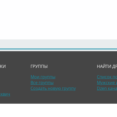
ЛКИ
ГРУППЫ
НАЙТИ Д
Мои группы
Список п
Все группы
Мужские 
Создать новую группу
Dzen кан
сквич