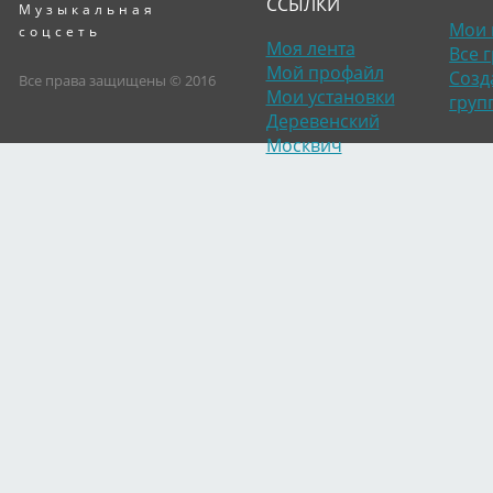
ССЫЛКИ
Музыкальная
Мои 
соцсеть
Моя лента
Все 
Мой профайл
Созд
Все права защищены © 2016
Мои установки
груп
Деревенский
Москвич