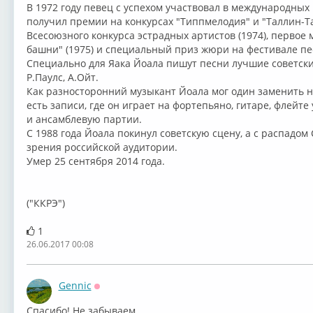
В 1972 году певец с успехом участвовал в международных 
получил премии на конкурсах "Типпмелодия" и "Таллин-Т
Всесоюзного конкурса эстрадных артистов (1974), первое
башни" (1975) и специальный приз жюри на фестивале пес
Специально для Яака Йоала пишут песни лучшие советски
Р.Паулс, А.Ойт.
Как разносторонний музыкант Йоала мог один заменить н
есть записи, где он играет на фортепьяно, гитаре, флейт
и ансамблевую партии.
С 1988 года Йоала покинул советскую сцену, а с распадом
зрения российской аудитории.
Умер 25 сентября 2014 года.
("ККРЭ")
1
26.06.2017 00:08
Gennic
Оффлайн
Спасибо! Не забываем....