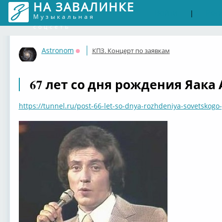
НА ЗАВАЛИНКЕ
Войти
Рег
|
Музыкальная
соцсеть
Astronom
КПЗ. Концерт по заявкам
Оффлайн
67 лет со дня рождения Яак
https://tunnel.ru/post-66-let-so-dnya-rozhdeniya-sovetskogo