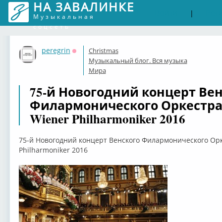
НА ЗАВАЛИНКЕ
Войти
Рег
|
Музыкальная
соцсеть
peregrin
Christmas
Оффлайн
Музыкальный блог. Вся музыка
Мира
75-й Новогодний концерт Вен
Филармонического Оркестра - 
Wiener Philharmoniker 2016
75-й Новогодний концерт Венского Филармонического Орке
Philharmoniker 2016