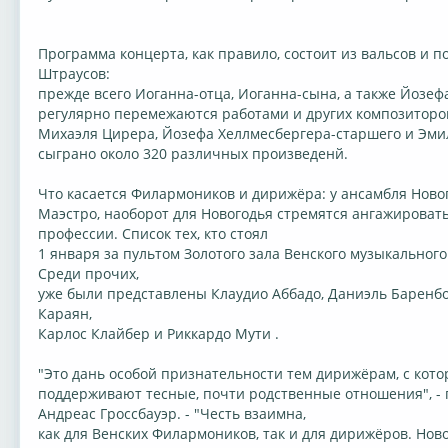
Программа концерта, как правило, состоит из вальсов и п
Штраусов:
прежде всего Иоганна-отца, Иоганна-сына, а также Йозеф
регулярно перемежаются работами и других композиторо
Михаэля Цирера, Йозефа Хеллмесбергера-старшего и Эмил
сыграно около 320 различных произведенй.
Что касается Филармоников и дирижёра: у ансамбля Ново
Маэстро, наоборот для Новогодья стремятся ангажироват
профессии. Список тех, кто стоял
1 января за пультом Золотого зала Венского музыкальног
Среди прочих,
уже были представлены Клаудио Аббадо, Даниэль Баренбо
Караян,
Карлос Клайбер и Риккардо Мути .
"Это дань особой признательности тем дирижёрам, с ко
поддерживают тесные, почти родственные отношения", -
Андреас Гроссбауэр. - "Честь взаимна,
как для Венских Филармоников, так и для дирижёров. Нов