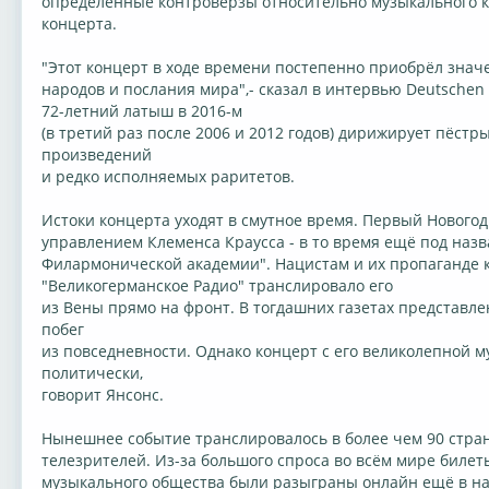
определённые контроверзы относительно музыкального к
концерта.
"Этот концерт в ходе времени постепенно приобрёл зна
народов и послания мира",- сказал в интервью Deutschen
72-летний латыш в 2016-м
(в третий раз после 2006 и 2012 годов) дирижирует пёст
произведений
и редко исполняемых раритетов.
Истоки концерта уходят в смутное время. Первый Новогод
управлением Клеменса Краусса - в то время ещё под наз
Филармонической академии". Нацистам и их пропаганде к
"Великогерманское Радио" транслировало его
из Вены прямо на фронт. В тогдашних газетах представл
побег
из повседневности. Однако концерт с его великолепной м
политически,
говорит Янсонс.
Нынешнее событие транслировалось в более чем 90 стран
телезрителей. Из-за большого спроса во всём мире билет
музыкального общества были разыграны онлайн ещё в на