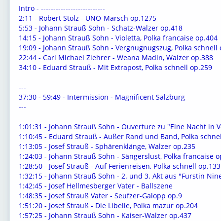
Intro - --------------------------
2:11 - Robert Stolz - UNO-Marsch op.1275
5:53 - Johann Strauß Sohn - Schatz-Walzer op.418
14:15 - Johann Strauß Sohn - Violetta, Polka francaise op.404
19:09 - Johann Strauß Sohn - Vergnugnugszug, Polka schnell 
22:44 - Carl Michael Ziehrer - Weana Madln, Walzer op.388
34:10 - Eduard Strauß - Mit Extrapost, Polka schnell op.259
---
37:30 - 59:49 - Intermission - Magnificent Salzburg
---
1:01:31 - Johann Strauß Sohn - Ouverture zu "Eine Nacht in 
1:10:45 - Eduard Strauß - Außer Rand und Band, Polka schnel
1:13:05 - Josef Strauß - Sphärenklänge, Walzer op.235
1:24:03 - Johann Strauß Sohn - Sängerslust, Polka francaise o
1:28:50 - Josef Strauß - Auf Ferienreisen, Polka schnell op.133
1:32:15 - Johann Strauß Sohn - 2. und 3. Akt aus "Furstin Nin
1:42:45 - Josef Hellmesberger Vater - Ballszene
1:48:35 - Josef Strauß Vater - Seufzer-Galopp op.9
1:51:20 - Josef Strauß - Die Libelle, Polka mazur op.204
1:57:25 - Johann Strauß Sohn - Kaiser-Walzer op.437