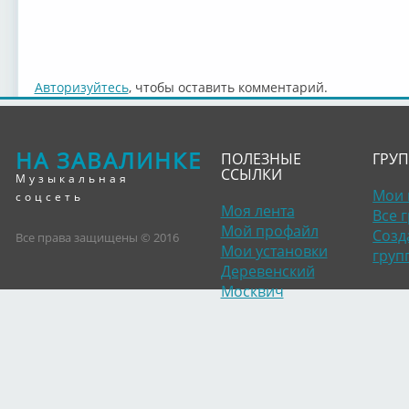
Авторизуйтесь
, чтобы оставить комментарий.
НА ЗАВАЛИНКЕ
ПОЛЕЗНЫЕ
ГРУ
ССЫЛКИ
Музыкальная
Мои 
соцсеть
Моя лента
Все 
Мой профайл
Созд
Все права защищены © 2016
Мои установки
груп
Деревенский
Москвич