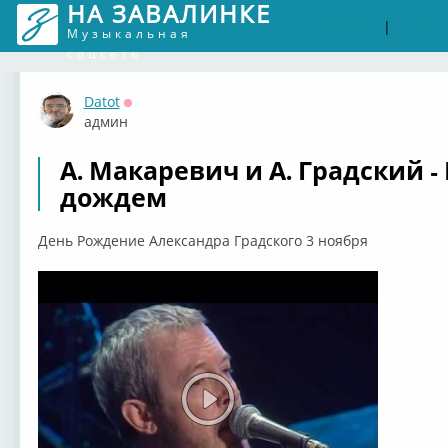
НА ЗАВАЛИНКЕ
Войти
Рег
|
Музыкальная
соцсеть
Datot
Оффлайн
админ
А. Макаревич и А. Градский -
дождем
День Рождение Александра Градского 3 ноября