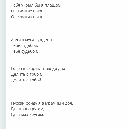
Тебя укрыл бы я плащом
От зимних вьюг,
От зимних вьюг.
А если мука суждена
Тебе судьбой,
Тебе судьбой,
Готов я скорбь твою до дна
Делить с тобой,
Делить с тобой.
Пускай сойду я в мрачный дол,
Где ночь кругом,
Где тьма кругом, -