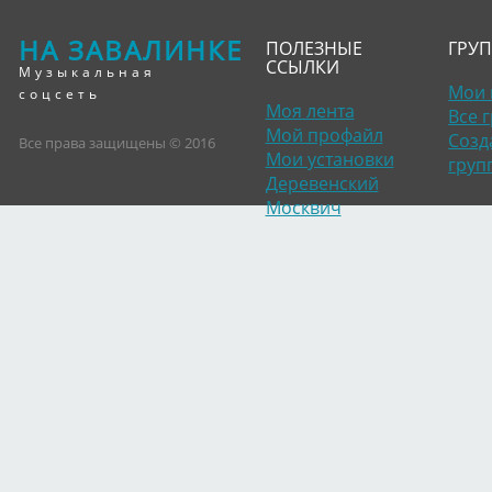
НА ЗАВАЛИНКЕ
ПОЛЕЗНЫЕ
ГРУ
ССЫЛКИ
Музыкальная
Мои 
соцсеть
Моя лента
Все 
Мой профайл
Созд
Все права защищены © 2016
Мои установки
груп
Деревенский
Москвич