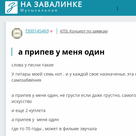
НА ЗАВАЛИНКЕ
Войти
Рег
|
Музыкальная
соцсеть
f300145469
КПЗ. Концерт по заявкам
Оффлайн
а припев у меня один
слова у песни такие
У гитары моей семь нот , и у каждой свое назначенье, эта
самозабвения
а припев у меня один, не грусти если даже грустно, самог
искусство
и еще 2 куплета
а припев у меня один
где-то 70 годы , может в фильме звучала