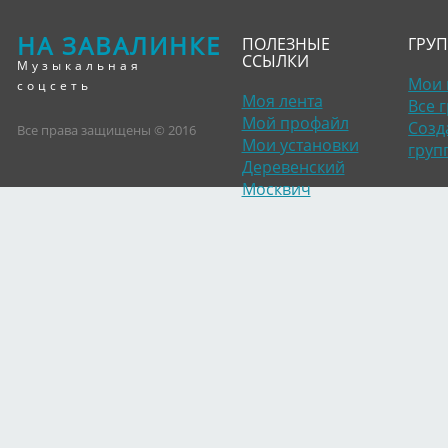
НА ЗАВАЛИНКЕ
ПОЛЕЗНЫЕ
ГРУ
ССЫЛКИ
Музыкальная
Мои 
соцсеть
Моя лента
Все 
Мой профайл
Созд
Все права защищены © 2016
Мои установки
груп
Деревенский
Москвич