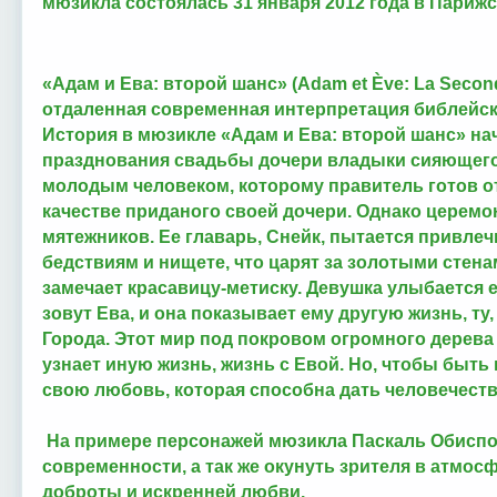
мюзикла состоялась 31 января 2012 года в Париж
«Адам и Ева: второй шанс» (Adam et Ève: La Seco
отдаленная современная интерпретация библейск
История в мюзикле «Адам и Ева: второй шанс» на
празднования свадьбы дочери владыки сияющего
молодым человеком, которому правитель готов о
качестве приданого своей дочери. Однако церем
мятежников. Ее главарь, Снейк, пытается привлеч
бедствиям и нищете, что царят за золотыми стена
замечает красавицу-метиску. Девушка улыбается е
зовут Ева, и она показывает ему другую жизнь, ту,
Города. Этот мир под покровом огромного дерева
узнает иную жизнь, жизнь с Евой. Но, чтобы быть 
свою любовь, которая способна дать человечест
На примере персонажей мюзикла Паскаль Обиспо
современности, а так же окунуть зрителя в атмос
доброты и искренней любви.