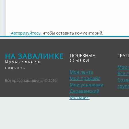
Авторизуйтесь
, чтобы оставить комментарий.
НА ЗАВАЛИНКЕ
ПОЛЕЗНЫЕ
ГРУ
ССЫЛКИ
Музыкальная
Мои 
соцсеть
Моя лента
Все 
Мой профайл
Созд
Все права защищены © 2016
Мои установки
груп
Деревенский
Москвич