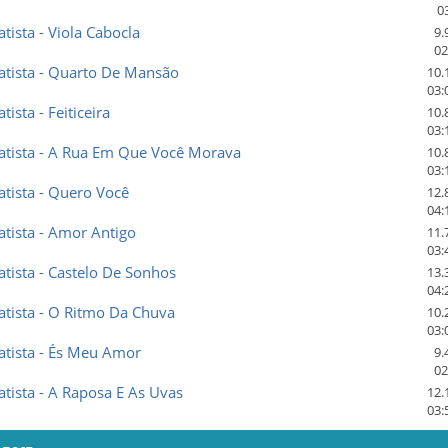
0
ista - Viola Cabocla
9.
02
tista - Quarto De Mansão
10.
03:
ista - Feiticeira
10.
03:
tista - A Rua Em Que Você Morava
10.
03:
tista - Quero Você
12.
04:
tista - Amor Antigo
11.
03:
ista - Castelo De Sonhos
13.
04:
tista - O Ritmo Da Chuva
10.
03:
tista - És Meu Amor
9.
02
ista - A Raposa E As Uvas
12.
03: