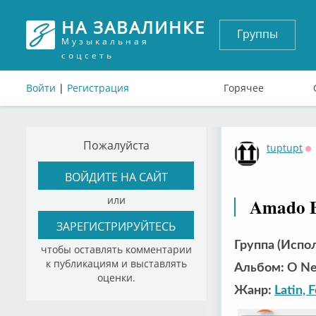
НА ЗАВАЛИНКЕ
Группы
Музыкальная
соцсеть
Войти
|
Регистрация
Горячее
Пожалуйста
tuptupt
О
ВОЙДИТЕ НА САЙТ
или
Amado Ba
ЗАРЕГИСТРИРУЙТЕСЬ
Группа (Испол
чтобы оставлять комментарии
к публикациям и выставлять
Альбом: O Ne
оценки.
Жанр:
Latin, 