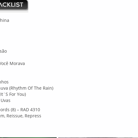
China
são
Você Morava
nhos
uva (Rhythm Of The Rain)
It´S For You)
 Uvas
cords (8) – RAD 4310
um, Reissue, Repress