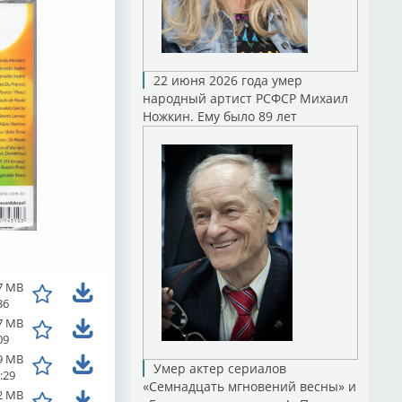
22 июня 2026 года умер
народный артист РСФСР Михаил
Ножкин. Ему было 89 лет
7 MB
36
7 MB
09
9 MB
Умер актер сериалов
:29
«Семнадцать мгновений весны» и
2 MB