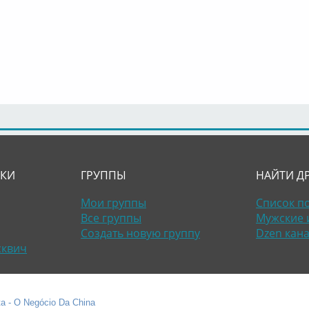
ЛКИ
ГРУППЫ
НАЙТИ Д
Мои группы
Список п
Все группы
Мужские 
Создать новую группу
Dzen кан
сквич
a - O Negócio Da China