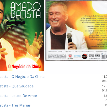
tista - O Negócio Da China
13.
04:
tista - Que Saudade
12.
04:
tista - Louco De Amor
8.
02
ista - Três Marias
1