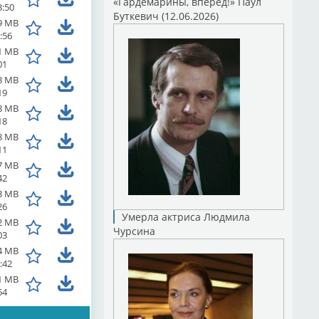
«Гардемарины, вперед!» Паул
3:50
Буткевич (12.06.2026)
9 MB
:56
1 MB
01
8 MB
19
8 MB
18
8 MB
11
7 MB
42
3 MB
26
Умерла актриса Людмила
2 MB
Чурсина
03
4 MB
:42
1 MB
54