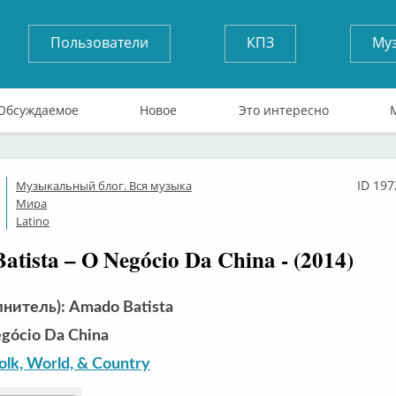
Пользователи
КПЗ
Му
Обсуждаемое
Новое
Это интересно
ID 197
Музыкальный блог. Вся музыка
ффлайн
Мира
Latino
tista – O Negócio Da China - (2014)
нитель): Amado Batista
gócio Da China
Folk, World, & Country