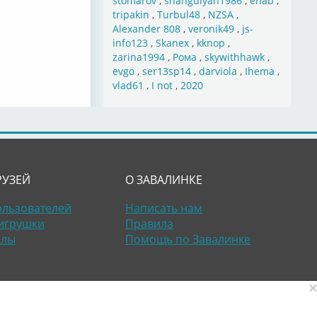
stomarov
,
shahgulyan1986
,
ehab
,
tripakin
,
Turbul48
,
NZSA
,
Alexander 808
,
veronik49
,
js-
info123
,
Skanex
,
kknop
,
zarina1994
,
Рома
,
skywithhawk
,
evgo
,
ser13sp14
,
darviola
,
Ihema
,
vlad61
,
I not
,
2020
РУЗЕЙ
О ЗАВАЛИНКЕ
ользователей
Написать нам
игрушки
Правила
алы
Помощь по Завалинке
×