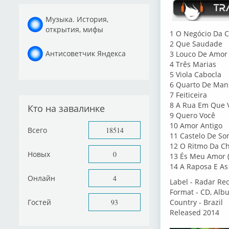
Музыка. История,
открытия, мифы
1 O Negócio Da 
2 Que Saudade
Антисоветчик Яндекса
3 Louco De Amor
4 Três Marias
5 Viola Cabocla
6 Quarto De Man
7 Feiticeira
8 A Rua Em Que 
Кто на завалинке
9 Quero Você
10 Amor Antigo
Всего
18514
11 Castelo De So
12 O Ritmo Da Ch
Новых
0
13 És Meu Amor (
14 A Raposa E As
Онлайн
4
Label - Radar Re
Format - CD, Alb
Гостей
93
Country - Brazil
Released 2014