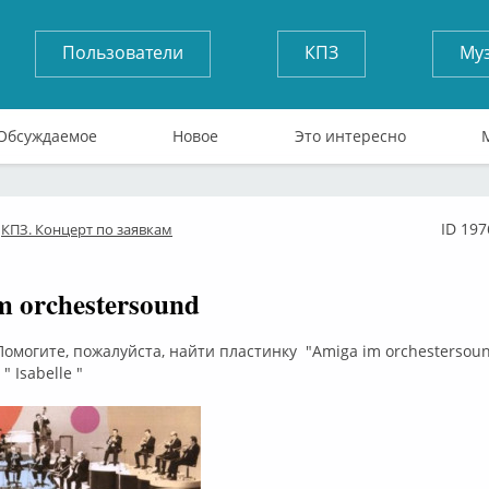
Пользователи
КПЗ
Му
Обсуждаемое
Новое
Это интересно
ID 197
КПЗ. Концерт по заявкам
лайн
m orchestersound
Помогите, пожалуйста, найти пластинку "Amiga im orchestersou
 Isabelle "