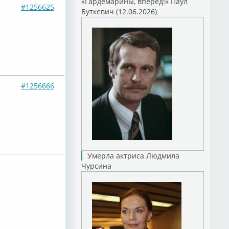
«Гардемарины, вперед!» Паул
#1256625
Буткевич (12.06.2026)
#1256666
Умерла актриса Людмила
Чурсина