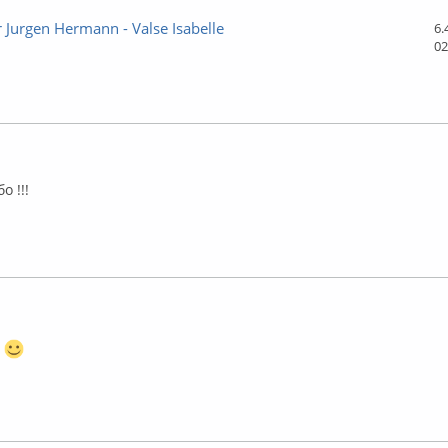
 Jurgen Hermann - Valse Isabelle
6.
02
лайн
 !!!
лайн