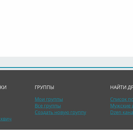
ЛКИ
ГРУППЫ
НАЙТИ Д
Мои группы
Список п
Все группы
Мужские 
Создать новую группу
Dzen кан
сквич