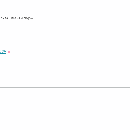
лайн
кую пластинку...
225
Оффлайн