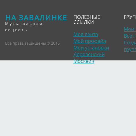
НА ЗАВАЛИНКЕ
ПОЛЕЗНЫЕ
ГРУ
ССЫЛКИ
Музыкальная
Мои 
соцсеть
Моя лента
Все 
Мой профайл
Созд
Все права защищены © 2016
Мои установки
груп
Деревенский
Москвич