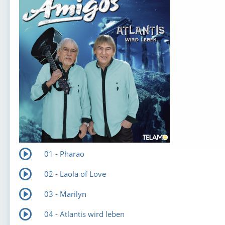
01 - Pharao
02 - Laola of Love
03 - Marilyn
04 - Atlantis wird leben