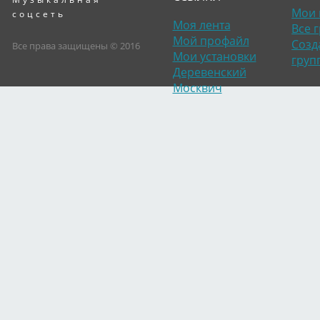
Мои 
соцсеть
Моя лента
Все 
Мой профайл
Созд
Все права защищены © 2016
Мои установки
груп
Деревенский
Москвич