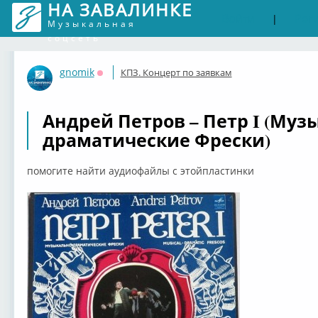
НА ЗАВАЛИНКЕ
Войти
Рег
|
Музыкальная
соцсеть
gnomik
КПЗ. Концерт по заявкам
Оффлайн
Андрей Петров – Петр I (Муз
драматические Фрески)
помогите найти аудиофайлы с этойпластинки