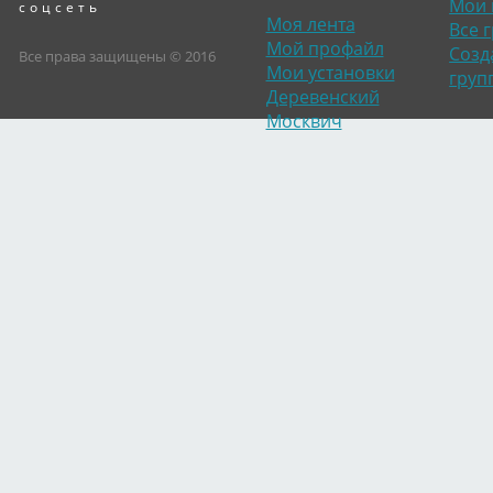
Мои 
соцсеть
Моя лента
Все 
Мой профайл
Созд
Все права защищены © 2016
Мои установки
груп
Деревенский
Москвич