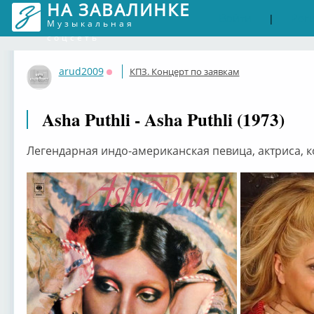
НА ЗАВАЛИНКЕ
Войти
Рег
|
Музыкальная
соцсеть
arud2009
КПЗ. Концерт по заявкам
Оффлайн
Asha Puthli - Asha Puthli (1973)
Легендарная индо-американская певица, актриса, 