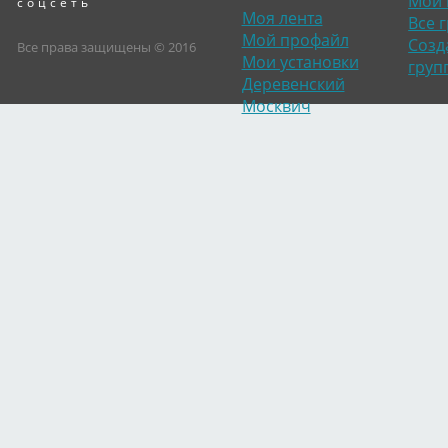
Мои 
соцсеть
Моя лента
Все 
Мой профайл
Созд
Все права защищены © 2016
Мои установки
груп
Деревенский
Москвич