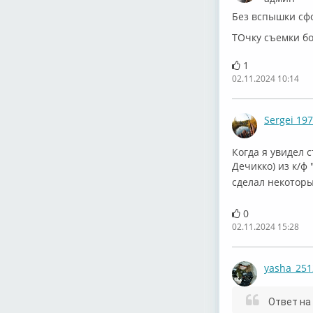
Без вспышки сф
ТОчку съемки б
1
02.11.2024 10:14
Sergei 19
⁣Когда я увидел
Дечикко) из к/ф 
сделал некоторы
0
02.11.2024 15:28
yasha_251
Ответ на