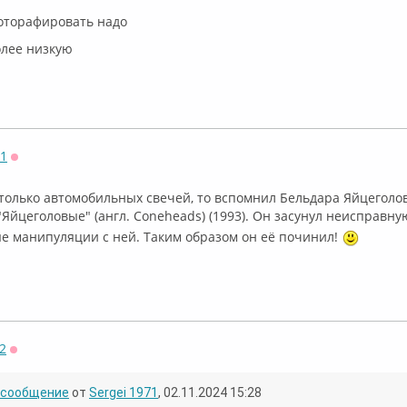
оторафировать надо
олее низкую
71
Оффлайн
 столько автомобильных свечей, то вспомнил Бельдара Яйцеголо
"Яйцеголовые" (англ. Coneheads) (1993). Он засунул неисправну
е манипуляции с ней. ⁣Таким образом он её починил!
2
Оффлайн
сообщение
от
Sergei 1971
, 02.11.2024 15:28