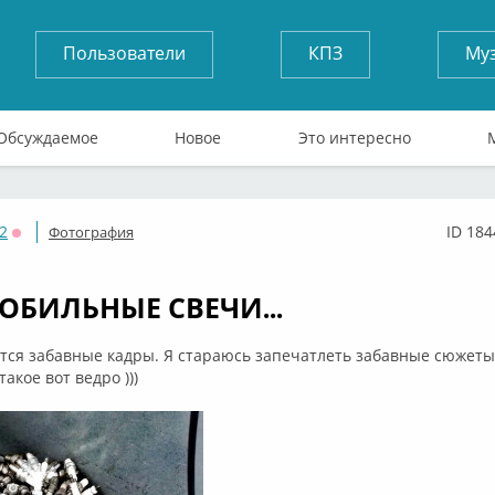
Пользователи
КПЗ
Му
Обсуждаемое
Новое
Это интересно
2
ID 184
Фотография
Оффлайн
ОБИЛЬНЫЕ СВЕЧИ...
ся забавные кадры. Я стараюсь запечатлеть забавные сюжеты
акое вот ведро )))