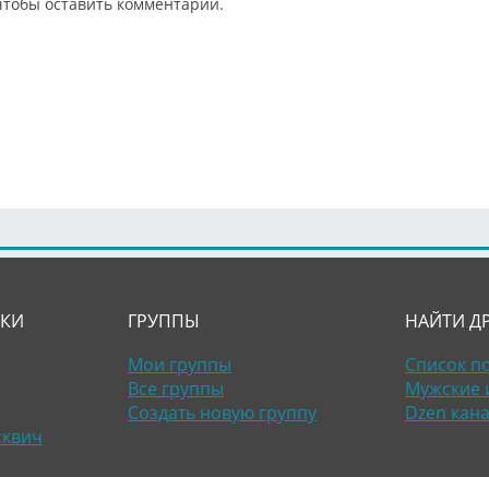
 чтобы оставить комментарий.
ЛКИ
ГРУППЫ
НАЙТИ Д
Мои группы
Список п
Все группы
Мужские 
Создать новую группу
Dzen кан
сквич