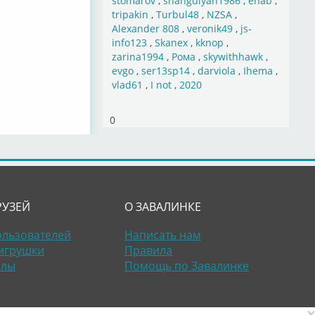
stomarov
,
shahgulyan1986
,
ehab
,
tripakin
,
Turbul48
,
NZSA
,
Alexander 808
,
veronik49
,
js-
info123
,
Skanex
,
kknop
,
zarina1994
,
Рома
,
skywithhawk
,
evgo
,
ser13sp14
,
darviola
,
Ihema
,
vlad61
,
I not
,
2020
0
РУЗЕЙ
О ЗАВАЛИНКЕ
ользователей
Написать нам
игрушки
Правила
алы
Помощь по Завалинке
×