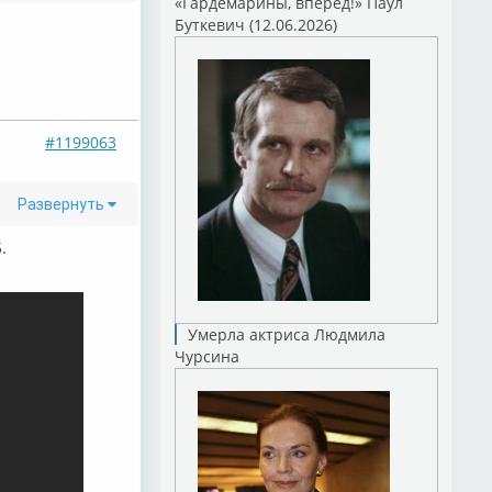
«Гардемарины, вперед!» Паул
Буткевич (12.06.2026)
#1199063
Развернуть
.
Умерла актриса Людмила
Чурсина