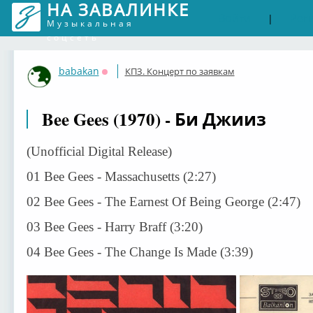
НА ЗАВАЛИНКЕ
Войти
Рег
|
Музыкальная
соцсеть
babakan
КПЗ. Концерт по заявкам
Оффлайн
Bee Gees (1970) - Би Джииз
(Unofficial Digital Release)
01 Bee Gees - Massachusetts (2:27)
02 Bee Gees - The Earnest Of Being George (2:47)
03 Bee Gees - Harry Braff (3:20)
04 Bee Gees - The Change Is Made (3:39)