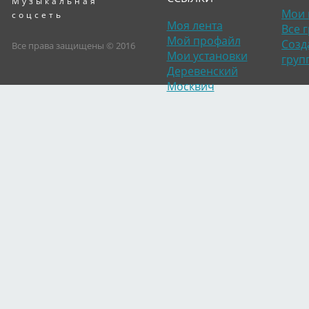
Музыкальная
Мои 
соцсеть
Моя лента
Все 
Мой профайл
Созд
Все права защищены © 2016
Мои установки
груп
Деревенский
Москвич