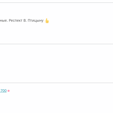
айн
ные. Респект В. Птицыну
лайн
-700
Оффлайн