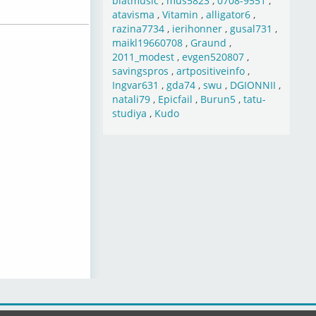
blatmusic
,
mus5823
,
0708-9551
,
atavisma
,
Vitamin
,
alligator6
,
razina7734
,
ierihonner
,
gusal731
,
maikl19660708
,
Graund
,
2011_modest
,
evgen520807
,
savingspros
,
artpositiveinfo
,
Ingvar631
,
gda74
,
swu
,
DGIONNII
,
natali79
,
Epicfail
,
Burun5
,
tatu-
studiya
,
Kudo