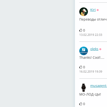
Kiri
Оффл
Переводы отлич
0
13.02.2019 22:33
oleks
Офф
Thanks! Cool!....
0
16.02.2019 19:39
musagent
МО-ЛОД-ЦЫ!
0