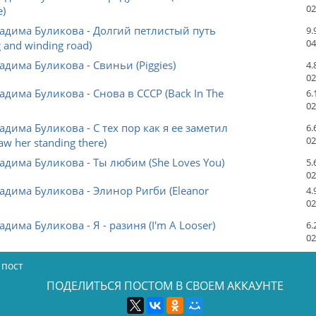
02
e)
адима Буликова - Долгий петлистый путь
9.
04
 and winding road)
адима Буликова - Свиньи (Piggies)
4.
02
адима Буликова - Снова в СССР (Back In The
6.
02
адима Буликова - С тех пор как я ее заметил
6.
02
aw her standing there)
адима Буликова - Ты любим (She Loves You)
5.
02
адима Буликова - Элинор Ригби (Eleanor
4.
02
адима Буликова - Я - разиня (I'm A Looser)
6.
02
 пост
ПОДЕЛИТЬСЯ ПОСТОМ В СВОЕМ АККАУНТЕ