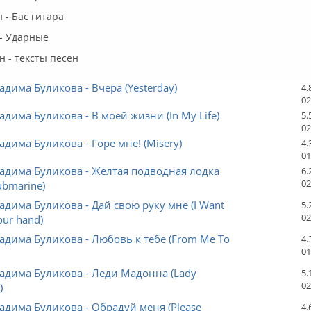
 - Бас гитара
 - Ударные
 - тексты песен
адима Буликова - Вчера (Yesterday)
4.
02
адима Буликова - В моей жизни (In My Life)
5.
02
адима Буликова - Горе мне! (Misery)
4.
01
адима Буликова - Желтая подводная лодка
6.
02
ubmarine)
адима Буликова - Дай свою руку мне (I Want
5.
02
our hand)
адима Буликова - Любовь к тебе (From Me To
4.
01
адима Буликова - Леди Мадонна (Lady
5.
02
)
адима Буликова - Обрадуй меня (Please
4.