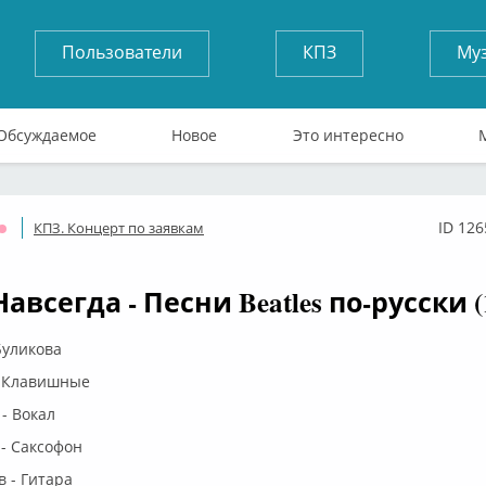
Пользователи
КПЗ
Му
Обсуждаемое
Новое
Это интересно
ID 126
КПЗ. Концерт по заявкам
Оффлайн
авсегда - Песни Beatles по-русски (
Буликова
- Клавишные
- Вокал
- Саксофон
 - Гитара