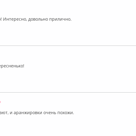
ффлайн
о! Интересно, довольно прилично.
Оффлайн
ересненько!
Оффлайн
ают, и аранжировки очень похожи.