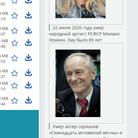
:02
9 MB
:19
22 июня 2026 года умер
8 MB
народный артист РСФСР Михаил
:07
Ножкин. Ему было 89 лет
1 MB
:40
6 MB
:53
6 MB
:27
9 MB
:10
2 MB
:44
Умер актер сериалов
«Семнадцать мгновений весны» и