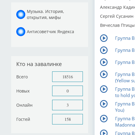
Александр Кадин
Музыка. История,
Сергей Сусанин
открытия, мифы
Вячеслав Птицын
Антисоветчик Яндекса
Группа В
Группа В
Группа В
Кто на завалинке
Группа В
Всего
18516
(Yellow s
Группа В
Новых
0
to hold y
Группа В
Онлайн
3
You)
Группа В
Гостей
158
Madonna
Группа В