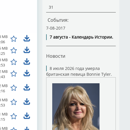
31
События:
7-08-2017
8 MB
7 августа - Календарь Истории.
:06
5 MB
:25
Новости
3 MB
:53
8 июля 2026 года умерла
2 MB
британская певица Bonnie Tyler.
:43
2 MB
:16
3 MB
:53
1 MB
:15
6 MB