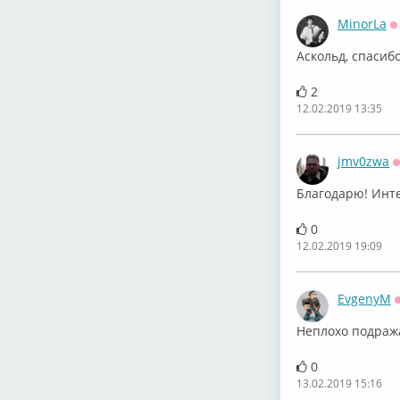
MinorLa
О
Аскольд, спасиб
2
12.02.2019 13:35
jmv0zwa
Благодарю! Инт
0
12.02.2019 19:09
EvgenyM
Неплохо подраж
0
13.02.2019 15:16