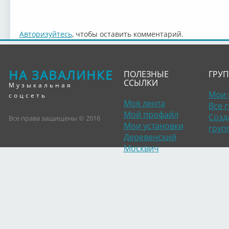
Авторизуйтесь
, чтобы оставить комментарий.
НА ЗАВАЛИНКЕ
ПОЛЕЗНЫЕ
ГРУ
ССЫЛКИ
Музыкальная
Мои 
соцсеть
Моя лента
Все 
Мой профайл
Созд
Все права защищены © 2016
Мои установки
груп
Деревенский
Москвич