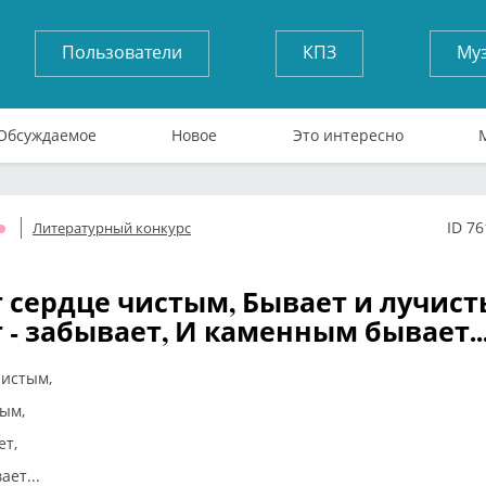
Пользователи
КПЗ
Му
Обсуждаемое
Новое
Это интересно
ID 7
Литературный конкурс
Оффлайн
 сердце чистым, Бывает и лучист
 - забывает, И каменным бывает...
чистым,
ым,
ет,
ет...