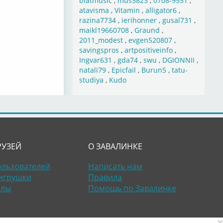
blatmusic
,
mus5823
,
0708-9551
,
atavisma
,
Vitamin
,
alligator6
,
razina7734
,
ierihonner
,
gusal731
,
maikl19660708
,
Graund
,
2011_modest
,
evgen520807
,
savingspros
,
artpositiveinfo
,
Ingvar631
,
gda74
,
swu
,
DGIONNII
,
natali79
,
Epicfail
,
Burun5
,
tatu-
studiya
,
Kudo
РУЗЕЙ
О ЗАВАЛИНКЕ
ользователей
Написать нам
игрушки
Правила
алы
Помощь по Завалинке
×