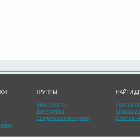
ЛКИ
ГРУППЫ
НАЙТИ Д
Мои группы
Список п
Все группы
Мужские 
Создать новую группу
Dzen кан
сквич