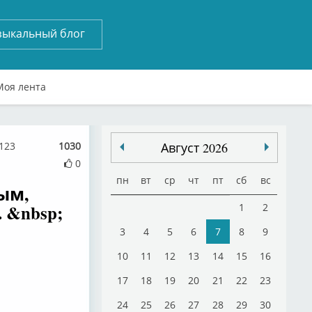
зыкальный блог
Моя лента
6123
1030
Август 2026
0
пн
вт
ср
чт
пт
сб
вс
ым,
 &nbsp;
1
2
3
4
5
6
7
8
9
10
11
12
13
14
15
16
17
18
19
20
21
22
23
24
25
26
27
28
29
30