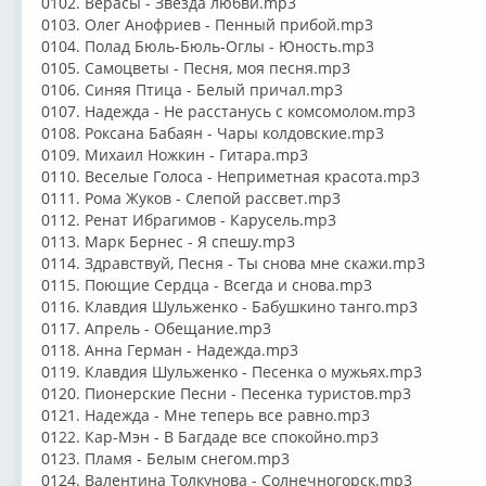
0102. Верасы - Звезда любви.mp3
0103. Олег Анофриев - Пенный прибой.mp3
0104. Полад Бюль-Бюль-Оглы - Юность.mp3
0105. Самоцветы - Песня, моя песня.mp3
0106. Синяя Птица - Белый причал.mp3
0107. Надежда - Не расстанусь с комсомолом.mp3
0108. Роксана Бабаян - Чары колдовские.mp3
0109. Михаил Ножкин - Гитара.mp3
0110. Веселые Голоса - Неприметная красота.mp3
0111. Рома Жуков - Слепой рассвет.mp3
0112. Ренат Ибрагимов - Карусель.mp3
0113. Марк Бернес - Я спешу.mp3
0114. Здравствуй, Песня - Ты снова мне скажи.mp3
0115. Поющие Сердца - Всегда и снова.mp3
0116. Клавдия Шульженко - Бабушкино танго.mp3
0117. Апрель - Обещание.mp3
0118. Анна Герман - Надежда.mp3
0119. Клавдия Шульженко - Песенка о мужьях.mp3
0120. Пионерские Песни - Песенка туристов.mp3
0121. Надежда - Мне теперь все равно.mp3
0122. Кар-Мэн - В Багдаде все спокойно.mp3
0123. Пламя - Белым снегом.mp3
0124. Валентина Толкунова - Солнечногорск.mp3