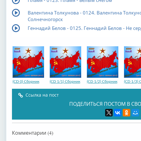
Пламя - 0123. Пламя - Белым снегом
Валентина Толкунова - 0124. Валентина Толкуно
Солнечногорск
Геннадий Белов - 0125. Геннадий Белов - Не се
(CD 0) Сборник
(CD 1/1) Сборник
(CD 1/2) Сборник
(CD 1/3)
Ссылка на пост
ПОДЕЛИТЬСЯ ПОСТОМ В СВО
Комментарии (4)