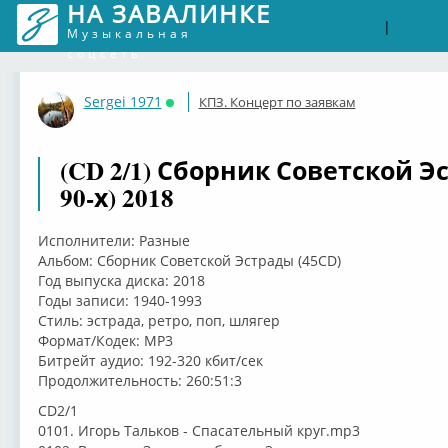
НА ЗАВАЛИНКЕ
Войти
Рег
|
Музыкальная
соцсеть
Sergei 1971
КПЗ. Концерт по заявкам
Онлайн
(CD 2/1) Сборник Советской Э
90-х) 2018
Исполнители: Разные
Альбом: Сборник Советской Эстрады (45CD)
Год выпуска диска: 2018
Годы записи: 1940-1993
Стиль: эстрада, ретро, поп, шлягер
Формат/Кодек: MP3
Битрейт аудио: 192-320 кбит/сек
Продолжительность: 260:51:3
CD2/1
0101. Игорь Тальков - Спасательный круг.mp3