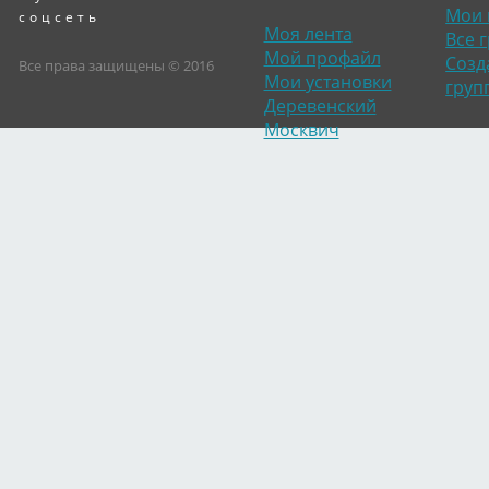
Мои 
соцсеть
Моя лента
Все 
Мой профайл
Созд
Все права защищены © 2016
Мои установки
груп
Деревенский
Москвич