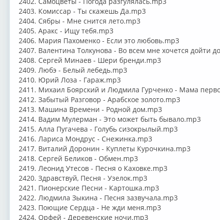
2402. Самоцветы - Погода разгулялась.mp3
2403. Комиссар - Ты скажешь Да.mp3
2404. Сябры - Мне снится лето.mp3
2405. Аракс - Ищу тебя.mp3
2406. Мария Пахоменко - Если это любовь.mp3
2407. Валентина Толкунова - Во всем мне хочется дойти д
2408. Сергей Минаев - Шери бренди.mp3
2409. Любэ - Белый лебедь.mp3
2410. Юрий Лоза - Гараж.mp3
2411. Михаил Боярский и Людмила Гурченко - Мама перв
2412. Забытый Разговор - Арабское золото.mp3
2413. Машина Времени - Родной дом.mp3
2414. Вадим Мулерман - Это может быть бывало.mp3
2415. Алла Пугачева - Голубь сизокрылый.mp3
2416. Лариса Мондрус - Снежинка.mp3
2417. Виталий Доронин - Куплеты Курочкина.mp3
2418. Сергей Беликов - Обмен.mp3
2419. Леонид Утесов - Песня о Каховке.mp3
2420. Здравствуй, Песня - Узелок.mp3
2421. Пионерские Песни - Картошка.mp3
2422. Людмила Зыкина - Песня зазвучала.mp3
2423. Поющие Сердца - Не жди меня.mp3
2424. Орфей - Деревенские ночи.mp3