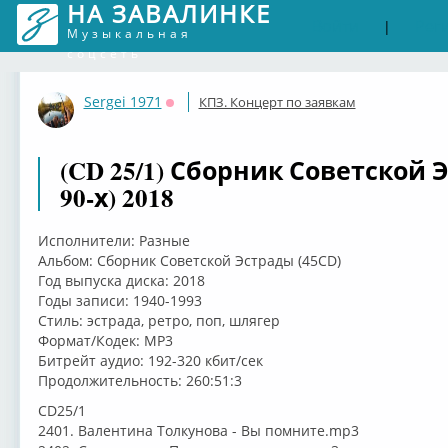
НА ЗАВАЛИНКЕ
Войти
Рег
|
Музыкальная
соцсеть
Sergei 1971
КПЗ. Концерт по заявкам
Оффлайн
(CD 25/1) Сборник Советской 
90-х) 2018
Исполнители: Разные
Альбом: Сборник Советской Эстрады (45CD)
Год выпуска диска: 2018
Годы записи: 1940-1993
Стиль: эстрада, ретро, поп, шлягер
Формат/Кодек: MP3
Битрейт аудио: 192-320 кбит/сек
Продолжительность: 260:51:3
CD25/1
2401. Валентина Толкунова - Вы помните.mp3