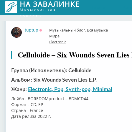
НА ЗАВАЛИНКЕ
Войти
Рег
|
Музыкальная
соцсеть
tuptup
Музыкальный блог. Вся музыка
Оффлайн
Мира
Electronic
Celluloide – Six Wounds Seven Lies E
Группа (Исполнитель): Celluloide
Альбом: Six Wounds Seven Lies E​.​P.
Жанр:
Electronic, Pop, Synth-pop, Minimal
Лейбл - BOREDOMproduct – BDMCD44
Формат - CD, EP
Страна - France
Дата релиза 2022 г.