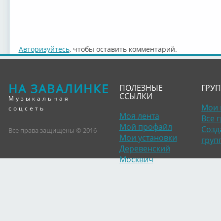
Авторизуйтесь
, чтобы оставить комментарий.
НА ЗАВАЛИНКЕ
ПОЛЕЗНЫЕ
ГРУ
ССЫЛКИ
Музыкальная
Мои 
соцсеть
Моя лента
Все 
Мой профайл
Созд
Все права защищены © 2016
Мои установки
груп
Деревенский
Москвич