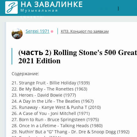
НА ЗАВАЛИНКЕ
Войти
Рег
|
Музыкальная
соцсеть
Sergei 1971
КПЗ. Концерт по заявкам
Оффлайн
(часть 2) Rolling Stone's 500 Great
2021 Edition
Содержание:
21. Strange Fruit - Billie Holiday (1939)
22. Be My Baby - The Ronettes (1963)
23. Heroes - David Bowie (1977)
24. A Day In the Life - The Beatles (1967)
25. Runaway - Kanye West & Pusha T (2010)
26. A Case of You - Joni Mitchell (1971)
27. Born to Run - Bruce Springsteen (1975)
28. Once In a Lifetime - Talking Heads (1980)
29. Nuthin’ But a “G” Thang - Dr. Dre & Snoop Dogg (1992)