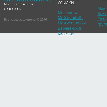
ССЫЛКИ
Музыкальная
Мои 
соцсеть
Моя лента
Все 
Мой профайл
Созд
Все права защищены © 2016
Мои установки
груп
Деревенский
Москвич