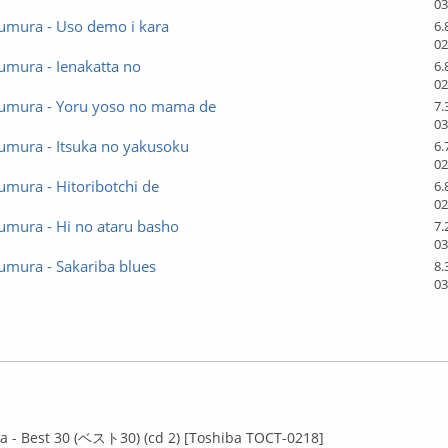
03
umura - Uso demo i kara
6.
02
umura - Ienakatta no
6.
02
umura - Yoru yoso no mama de
7.
03
umura - Itsuka no yakusoku
6.
02
mura - Hitoribotchi de
6.
02
umura - Hi no ataru basho
7.
03
umura - Sakariba blues
8.
03
лайн
 - Best 30 (ベスト30) (cd 2) [Toshiba TOCT-0218]