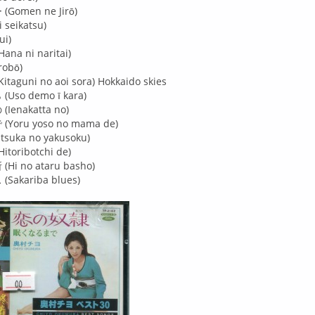
omen ne Jirō)
seikatsu)
ui)
a ni naritai)
robō)
guni no aoi sora) Hokkaido skies
so demo ī kara)
enakatta no)
oru yoso no mama de)
uka no yakusoku)
oribotchi de)
i no ataru basho)
akariba blues)