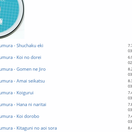
umura - Shuchaku eki
7.
03
umura - Koi no dorei
6.
02
umura - Gomen ne Jiro
8.
03
umura - Amai seikatsu
8.
03
umura - Koigurui
7.
03
mura - Hana ni naritai
7.
03
umura - Koi dorobo
7.
03
mura - Kitaguni no aoi sora
8.