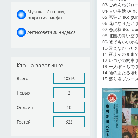
03-ごめんねジロー (G
04-甘い生活 (Amai 
Музыка. История,
05-恋狂い (Koigur
открытия, мифы
06-花になりたい (Han
07-恋泥棒 (Koi do
Антисоветчик Яндекса
08-北国の青い空 (Kita
09-嘘でもいいから (U
10-云えなかったの (I
11-夜よそのままで (Y
12-いつかの約束 (Its
Кто на завалинке
13-一人ぼっちで (Hit
14-陽のあたる場所 (H
Всего
18516
15-盛り場ブルース (S
Новых
2
Онлайн
10
Гостей
522