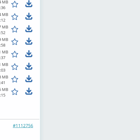
4 MB
:36
4 MB
:12
7 MB
:52
9 MB
:58
1 MB
:37
1 MB
:03
3 MB
:41
5 MB
:15
#1112756