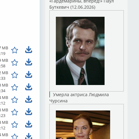
«Гардемарины, вперед!» Паул
Буткевич (12.06.2026)
7 MB
:19
9 MB
:58
2 MB
:33
3 MB
:34
Умерла актриса Людмила
4 MB
Чурсина
:12
8 MB
:23
4 MB
:12
4 MB