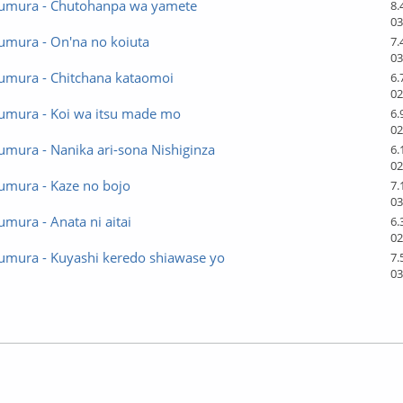
umura - Chutohanpa wa yamete
8.
03
umura - On'na no koiuta
7.
03
umura - Chitchana kataomoi
6.
02
umura - Koi wa itsu made mo
6.
02
mura - Nanika ari-sona Nishiginza
6.
02
umura - Kaze no bojo
7.
03
mura - Anata ni aitai
6.
02
umura - Kuyashi keredo shiawase yo
7.
03
лайн