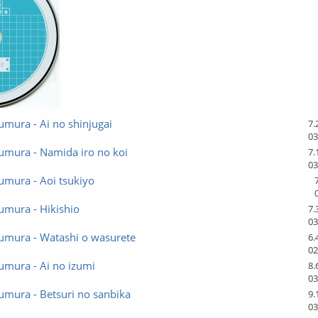
mura - Ai no shinjugai
7.
03
umura - Namida iro no koi
7.
03
umura - Aoi tsukiyo
umura - Hikishio
7.
03
umura - Watashi o wasurete
6.
02
umura - Ai no izumi
8.
03
umura - Betsuri no sanbika
9.
03