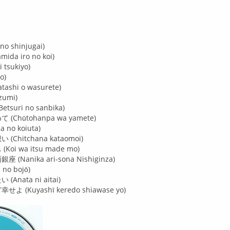
o shinjugai)
da iro no koi)
tsukiyo)
o)
shi o wasurete)
zumi)
suri no sanbika)
Chūtohanpa wa yamete)
 no koiuta)
Chitchana kataomoi)
oi wa itsu made mo)
(Nanika ari-sona Nishiginza)
no bojō)
Anata ni aitai)
 (Kuyashī keredo shiawase yo)