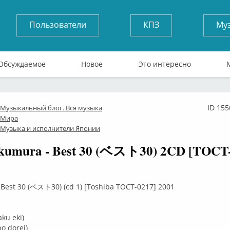
Пользователи
КПЗ
Му
Обсуждаемое
Новое
Это интересно
ID 155
Музыкальный блог. Вся музыка
лайн
Мира
Музыка и исполнители Японии
kumura - Best 30 (ベスト30) 2CD [TOCT-
Best 30 (ベスト30) (cd 1) [Toshiba TOCT-0217] 2001
ku eki)
 dorei)