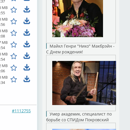
:37
8 MB
:55
8 MB
:56
3 MB
:08
7 MB
Майкл Генри "Нико" Макбрэйн -
:54
С Днем рождения!
8 MB
:54
2 MB
:06
3 MB
:34
#1112755
Умер академик, специалист по
борьбе со СПИДом Покровский