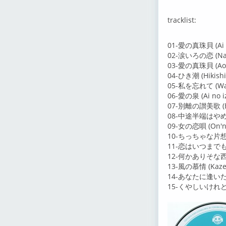
tracklist:
01-愛の真珠貝 (Ai n
02-涙いろの恋 (Nami
03-愛の真珠貝 (Aoi 
04-ひき潮 (Hikishi
05-私を忘れて (Wata
06-愛の泉 (Ai no i
07-別離の讃美歌 (Bet
08-中途半端はやめて (
09-女の恋唄 (On'na
10-ちっちゃな片想い (
11-恋はいつまでも (K
12-何かありそな西銀座 
13-風の慕情 (Kaze 
14-あなたに逢いたい (
15-くやしいけれど幸せよ