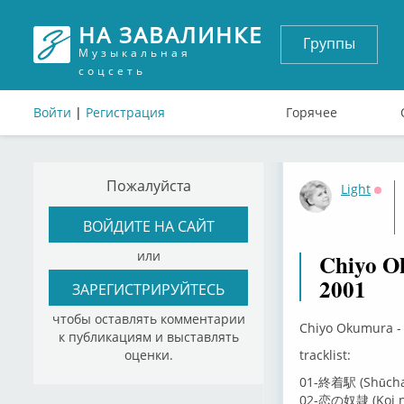
НА ЗАВАЛИНКЕ
Группы
Музыкальная
соцсеть
Войти
|
Регистрация
Горячее
Пожалуйста
Light
Офф
ВОЙДИТЕ НА САЙТ
или
Chiyo O
2001
ЗАРЕГИСТРИРУЙТЕСЬ
чтобы оставлять комментарии
Chiyo Okumura - 
к публикациям и выставлять
оценки.
tracklist:
01-終着駅 (Shūcha
02-恋の奴隷 (Koi no