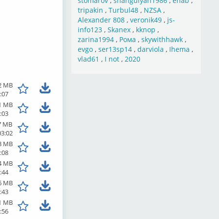
stomarov
,
shahgulyan1986
,
ehab
,
tripakin
,
Turbul48
,
NZSA
,
Alexander 808
,
veronik49
,
js-
info123
,
Skanex
,
kknop
,
zarina1994
,
Рома
,
skywithhawk
,
evgo
,
ser13sp14
,
darviola
,
Ihema
,
vlad61
,
I not
,
2020
2 MB
:07
1 MB
:03
7 MB
03:02
3 MB
:08
4 MB
:44
6 MB
:43
1 MB
:56